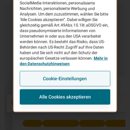
SocialMedia-Interaktionen, personalisierte
Nachrichten, personalisierte Werbung und
Kundenservice
& Kontakt
Analysen. Um dem zuzustimmen, wählen Sie bitte
"Alle Cookies akzeptieren“. Dabei willigen Sie
gleichzeitig gemäß Art.49Abs.1S.1lit.aDSGVO ein,
In unserem Service-Center finden Sie alles rund um
dass pseudonymisierte Informationen von
Ihren Vertrag, die Regulierung von Schäden und viele
Unternehmen in oder aus den USA verarbeitet
weitere Service-Leistungen der VHV.
werden können. Es besteht das Risiko, dass US-
Behörden nach US-Recht Zugriff auf Ihre Daten
haben und Sie sich nicht auf den Schutz der
Zum Servicecenter
europäischen Gesetze verlassen können.
Mehr in
den Datenschutzhinweisen
Cookie-Einstellungen
Alle Cookies akzeptieren
|
Kundenportal