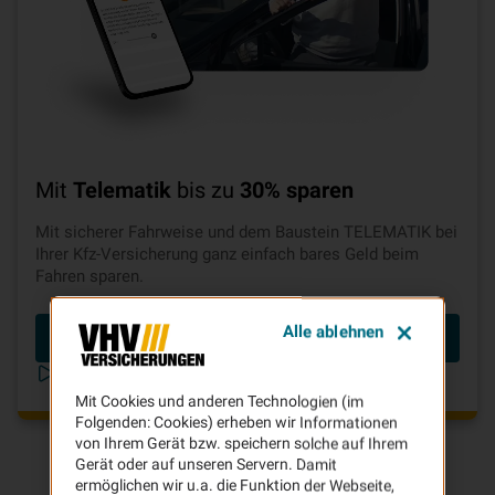
Mit
Telematik
bis zu
30% sparen
Mit sicherer Fahrweise und dem Baustein TELEMATIK bei
Ihrer Kfz-Versicherung ganz einfach bares Geld beim
Fahren sparen.
Alle ablehnen
Beitrag berechnen
Telematik in unter 2 Minuten erklärt
Mit Cookies und anderen Technologien (im
Folgenden: Cookies) erheben wir Informationen
von Ihrem Gerät bzw. speichern solche auf Ihrem
Gerät oder auf unseren Servern. Damit
ermöglichen wir u.a. die Funktion der Webseite,