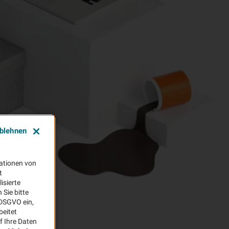
ablehnen
ationen von
t
isierte
Sie bitte
aDSGVO ein,
beitet
f Ihre Daten