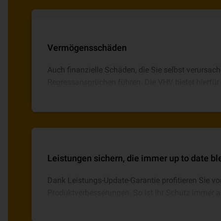
Sachschäden
Personenschäden
Vermögensschäden
Wenn während Ihrer Arbeit materielle Gegenständ
Kommt es zu Verletzungen von Personen, können
Auch finanzielle Schäden, die Sie selbst verursac
können hohe Kosten auf Sie zukommen. Mit der VH
schnell sehr hohe Summen erreichen.
Regressansprüchen führen. Die VHV bietet hierfür d
Absicherung.
Leistungen sichern, die immer up to date b
Dank Leistungs-Update-Garantie profitieren Sie vo
Produktverbesserungen. So ist Ihr Schutz immer ak
Leistungen zu vergleichen.