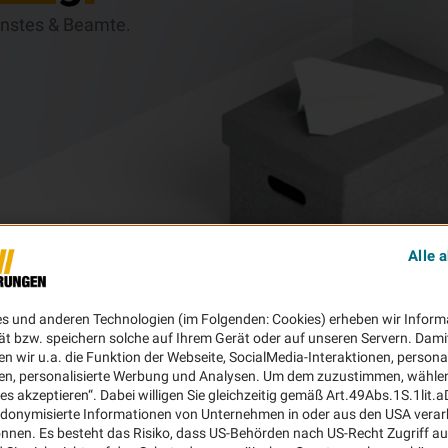
ienstes & Beamte.
Alle 
es und anderen Technologien (im Folgenden: Cookies) erheben wir Inform
ät bzw. speichern solche auf Ihrem Gerät oder auf unseren Servern. Dami
n wir u.a. die Funktion der Webseite, SocialMedia-Interaktionen, personal
en, personalisierte Werbung und Analysen. Um dem zuzustimmen, wählen 
ies akzeptieren“. Dabei willigen Sie gleichzeitig gemäß Art.49Abs.1S.1lit.
donymisierte Informationen von Unternehmen in oder aus den USA verar
nnen. Es besteht das Risiko, dass US-Behörden nach US-Recht Zugriff au