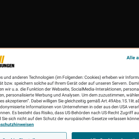
Alle 
es und anderen Technologien (im Folgenden: Cookies) erheben wir Inform
ät bzw. speichern solche auf Ihrem Gerät oder auf unseren Servern. Dami
n wir u.a. die Funktion der Webseite, SocialMedia-Interaktionen, personal
en, personalisierte Werbung und Analysen. Um dem zuzustimmen, wählen 
ies akzeptieren“. Dabei willigen Sie gleichzeitig gemäß Art.49Abs.1S.1lit.
donymisierte Informationen von Unternehmen in oder aus den USA verar
nnen. Es besteht das Risiko, dass US-Behörden nach US-Recht Zugriff au
 Sie sich nicht auf den Schutz der europäischen Gesetze verlassen könn
nschutzhinweisen