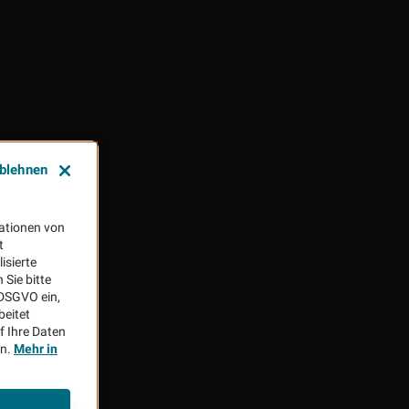
ablehnen
ationen von
t
isierte
Sie bitte
aDSGVO ein,
beitet
f Ihre Daten
en.
Mehr in