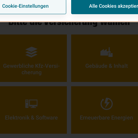
Cookie-Einstellungen
Alle Cookies akzeptie
Bitte die Versicherung wählen
Gewerbliche Kfz-Ver­si­
Gebäude & Inhalt
che­rung
Elektronik & Software
Erneuerbare Energien