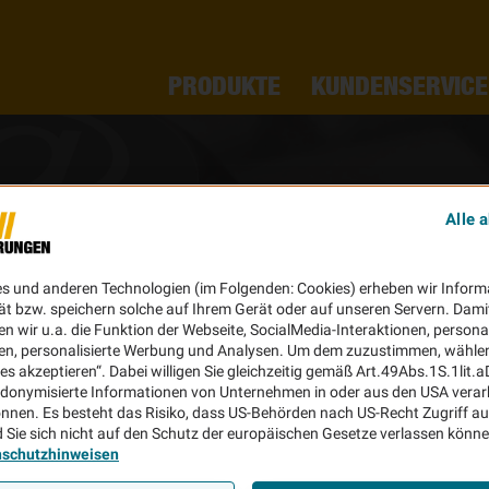
PRODUKTE
KUNDENSERVICE
Alle 
Kontakt
es und anderen Technologien (im Folgenden: Cookies) erheben wir Inform
ät bzw. speichern solche auf Ihrem Gerät oder auf unseren Servern. Dami
n wir u.a. die Funktion der Webseite, SocialMedia-Interaktionen, personal
en, personalisierte Werbung und Analysen. Um dem zuzustimmen, wählen 
ies akzeptieren“. Dabei willigen Sie gleichzeitig gemäß Art.49Abs.1S.1lit.
donymisierte Informationen von Unternehmen in oder aus den USA verar
nnen. Es besteht das Risiko, dass US-Behörden nach US-Recht Zugriff au
 Sie sich nicht auf den Schutz der europäischen Gesetze verlassen könn
nschutzhinweisen