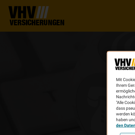
Mit Cooki
Ihrem Ger
ermögliche
Nachricht
"Alle Cook
dass pseu
werden kö
haben und
den Date