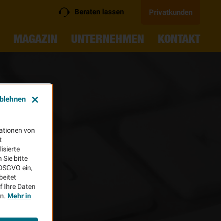
Beraten lassen
Privatkunden
MAGAZIN
UNTERNEHMEN
KONTAKT
ablehnen
ationen von
t
isierte
Sie bitte
aDSGVO ein,
beitet
f Ihre Daten
en.
Mehr in