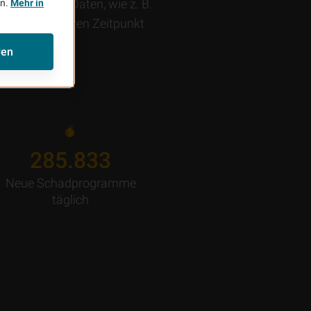
en sensible Daten, wie z. B.
en.
Mehr in
u einem späteren Zeitpunkt
ren
302.470
Neue Schadprogramme
täglich