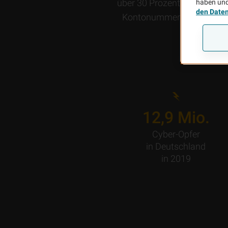
über 30 Prozent der Angriff
haben und
den Date
Kontonummern oder Passwör
14,3
Mio.
Cyber-Opfer
in Deutschland
in 2019