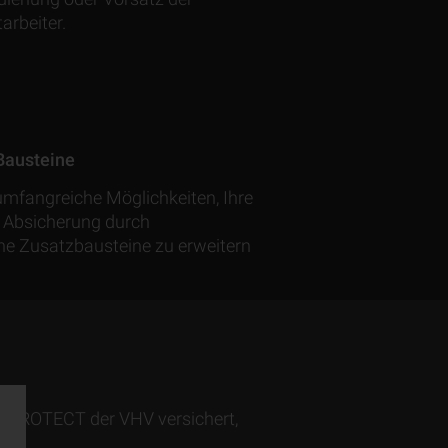
arbeiter.
Bausteine
umfangreiche Möglichkeiten, Ihre
e Absicherung durch
ne Zusatz­bausteine zu erweitern
ERPROTECT der VHV versichert,