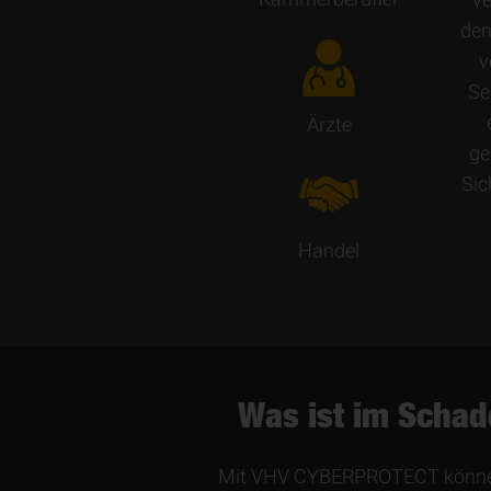
den
v
Se
Ärzte
ge
Sic
Handel
Was ist im Schad
Mit VHV CYBERPROTECT können S