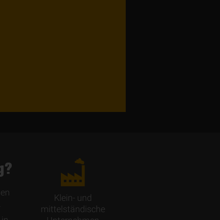
g?
sen
Klein- und
­
mittelständische
 in