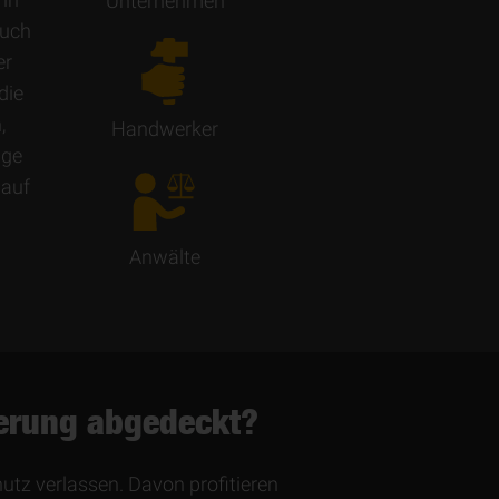
Unternehmen
auch
er
die
,
Handwerker
ige
 auf
Anwälte
herung abgedeckt?
z verlassen. Davon profitieren