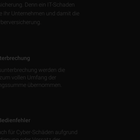
rsicherung. Denn ein IT-Schaden
ie Ihr Unternehmen und damit die
yberversicherung.
terbrechung
bsunterbrechung werden die
 zum vollen Umfang der
ungs­summe übernommen.
Bedienfehler
uch für Cyber-Schäden aufgrund
dienung oder Vorsatz der