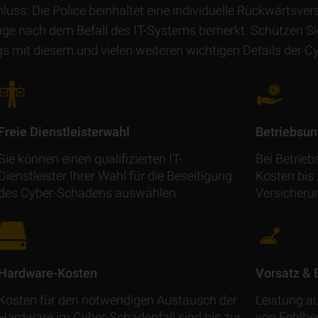
hluss: Die Police beinhaltet eine individuelle Rückwärts­ve
Tage nach dem Befall des IT-Systems bemerkt. Schützen S
lgs mit diesem und vielen weiteren wichtigen Details der C
Freie Dienstleisterwahl
Betriebsun
Sie können einen qualifizierten IT-
Bei Betrie
Dienstleister Ihrer Wahl für die Beseitigung
Kosten bis
des Cyber-Schadens auswählen.
Versicher
Hardware-Kosten
Vorsatz & 
Kosten für den notwendigen Austausch der
Leistung a
Hardware im Cyber-Schadenfall sind bis zur
von Fehl­be