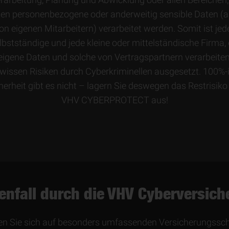
en personen­bezogene oder anderweitig sensible Daten (
on eigenen Mitarbeitern) verarbeitet werden. Somit ist jed
lbst­ständige und jede kleine oder mittel­ständische Firma, 
eigene Daten und solche von Vertrags­partnern verarbeiten
wissen Risiken durch Cyber­kriminellen ausgesetzt. 100%-
herheit gibt es nicht – lagern Sie deswegen das Restrisiko
VHV CYBERPROTECT aus!
enfall durch die VHV Cyberversic
ie sich auf besonders umfassenden Versicherungs­schut