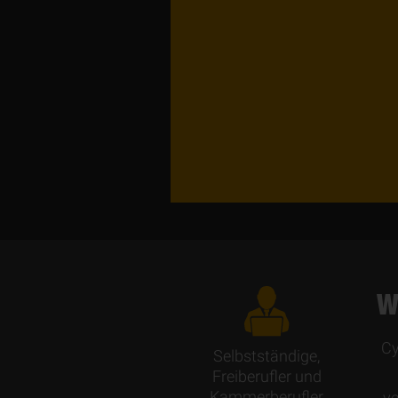
W
Cy
Selbstständige,
Freiberufler und
Kammerberufler
ve