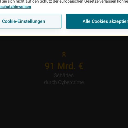
e handelt es sich um sogenannte Phishing-Attacken, bei den
 Sie sich nicht auf den Schutz der europäischen Gesetze verlassen könn
nschutzhinweisen
ter, erbeutet werden, mit denen die Cyberkriminellen z
zuschlagen.
Cookie-Einstellungen
Alle Cookies akzeptie
95
Mrd. €
Schäden
durch Cybercrime