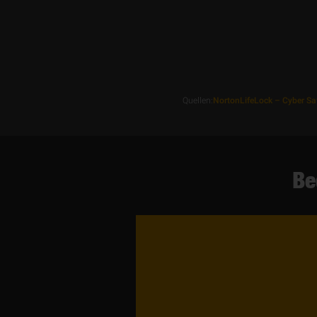
Quellen:
NortonLifeLock – Cyber Saf
Be