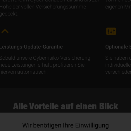
Höhe der vollen Versicherungs­summe
eigenen Mit
gedeckt.
Leistungs-Update-Garantie
Optionale 
Sobald unsere Cyberrisiko-Versicherung
Sie haben 
neue Leistungen erhält, profitieren Sie
individuell
hiervon automatisch.
verschiede
Alle Vorteile auf einen Blick
rsicherung abschließen sollten und wogegen Sie die CYB
Wir benötigen Ihre Einwilligung
erklären wir Ihnen im Video.