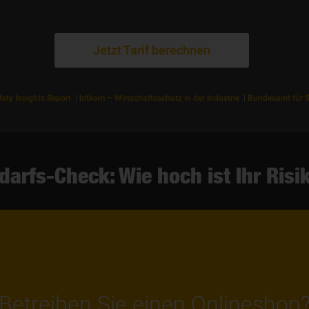
Jetzt Tarif berechnen
ety Insights Report
|
bitkom – Wirtschaftsschutz in der Industrie
|
Bundesamt für Si
darfs-Check: Wie hoch ist Ihr Risi
Betreiben Sie einen Onlineshop