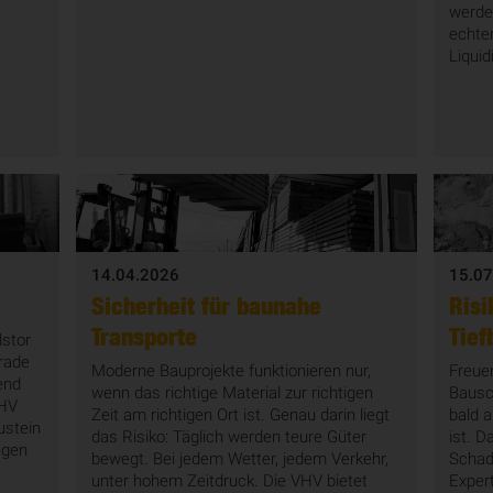
werde
echte
Liquid
14.04.2026
15.07
Sicherheit für baunahe
Risi
Transporte
Tief
lstor
rade
Moderne Bauprojekte funktionieren nur,
Freue
end
wenn das richtige Material zur richtigen
Bausc
VHV
Zeit am richtigen Ort ist. Genau darin liegt
bald a
stein
das Risiko: Täglich werden teure Güter
ist. D
egen
bewegt. Bei jedem Wetter, jedem Verkehr,
Schad
unter hohem Zeitdruck. Die VHV bietet
Exper