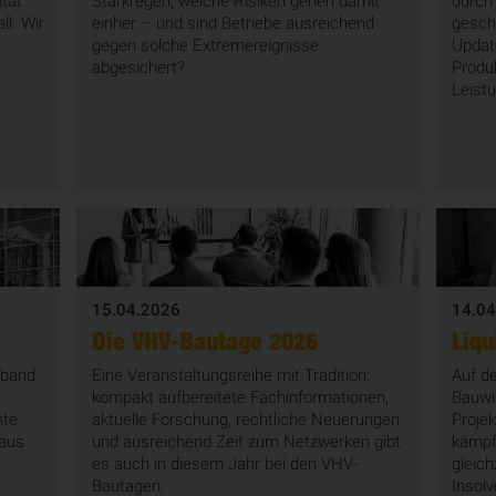
ität
Starkregen, welche Risiken gehen damit
durch
ll. Wir
einher – und sind Betriebe ausreichend
gesch
gegen solche Extremereignisse
Update
abgesichert?
Produ
Leist
15.04.2026
14.04
Die VHV-Bautage 2026
Liqu
rband
Eine Veranstaltungsreihe mit Tradition:
Auf de
kompakt aufbereitete Fachinformationen,
Bauwir
nte
aktuelle Forschung, rechtliche Neuerungen
Projek
 aus
und ausreichend Zeit zum Netzwerken gibt
kämpf
es auch in diesem Jahr bei den VHV-
gleic
Bautagen.
Insol