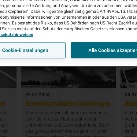
en, personalisierte Werbung und Analysen. Um dem zuzustimmen, wählen 
ies akzeptieren“. Dabei willigen Sie gleichzeitig gemäß Art.49Abs.1S.1lit.
donymisierte Informationen von Unternehmen in oder aus den USA verar
Rechtsschutz (3)
Veranstaltungen (12)
Expertenwissen (2
nnen. Es besteht das Risiko, dass US-Behörden nach US-Recht Zugriff au
 Sie sich nicht auf den Schutz der europäischen Gesetze verlassen könn
nschutzhinweisen
 (19)
Bauleistung (9)
Kaution & Bürgschaft (18)
Schaden
e (33)
KFZ (4)
Flotte (8)
Cyber (13)
Bauexperten PL
Cookie-Einstellungen
Alle Cookies akzeptie
09.07.2026
08.07
he
Elementarschäden Starkregen
Aktu
eute
Starkregen entwickelt sich zunehmend zu
Ein Fu
tzt
einer der größten Naturgefahren für
verbu
kten
Unternehmen und Gewerbebetriebe. Doch
Sie i
 ein,
was genau versteht man eigentlich unter
sind I