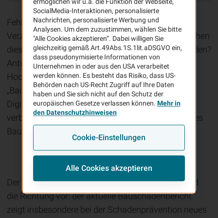
ermöglichen wir u.a. die Funktion der Webseite,
SocialMedia-Interaktionen, personalisierte
Nachrichten, personalisierte Werbung und
Fehler und Schäden führen immer wieder zu
Analysen. Um dem zuzustimmen, wählen Sie bitte
Verzögerungen bei Bauvorhaben. Doch wie entstehen
"Alle Cookies akzeptieren“. Dabei willigen Sie
gleichzeitig gemäß Art.49Abs.1S.1lit.aDSGVO ein,
diese Schäden und wie können sie verhindert werden?
dass pseudonymisierte Informationen von
Antworten liefert der VHV-Bauschadenbericht
Unternehmen in oder aus den USA verarbeitet
Hochbau 2​023/24.​ Der fünfte Band zum Thema
werden können. Es besteht das Risiko, dass US-
Behörden nach US-Recht Zugriff auf Ihre Daten
„Bauen neu denken“ zeigt auf, wie durch
haben und Sie sich nicht auf den Schutz der
Digitalisierung, Qualifikation von Fachkräften,
europäischen Gesetze verlassen können.
Mehr in
den Datenschutzhinweisen
verbesserte Kommunikation und klimaangepasstes
Bauen Schäden vermieden werden können.
Cookie-Einstellungen
"Bauen neu denken"
Alle Cookies akzeptieren
Der Titel "Bauen neu denken" gibt zukunftsweisend
die Richtung vor: der aktuelle Bauschadenbericht
zeigt insbesondere bei der Schadenprävention neues