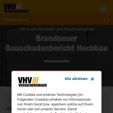
Beraten lassen
Für mehr Qualität und Nachhaltigkeit
Brandneuer
Bauschadenbericht Hochbau
"Bauen neu denken"
Alle ablehnen
Mit Cookies und anderen Technologien (im
Folgenden: Cookies) erheben wir Informationen
Zurück
von Ihrem Gerät bzw. speichern solche auf Ihrem
01.10.2024
Gerät oder auf unseren Servern. Damit