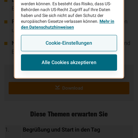
werden können. Es besteht das Risiko, dass US-
Experten
Behörden nach US-Recht Zugriff auf Ihre Daten
haben und Sie sich nicht auf den Schutz der
Praktische Einblicke
in innovative Bauverfahren
europäischen Gesetze verlassen können.
Mehr in
den Datenschutzhinweisen
und neue gesetzliche Regelungen
Networking-Möglichkeiten
mit Fachkollegen und
Cookie-Einstellungen
Branchenkennern
Alle Cookies akzeptieren
VHV BAUTAG 2025 Agenda
Download
Diese Themen erwarten Sie
1.
Begrüßung und Start in den Tag