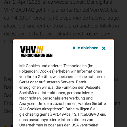
Am 2. April 2025 ist es wieder soweit: Der digitale
VHV-BAUTAG geht in die fünfte Runde! Von 9:30 bis
ca. 14:00 Uhr erwarten Sie spannende Fachvorträge,
aktuelle Branchentrends und praxisnahe Einblicke in
die Bauwirtschaft. Die Teilnahme ist kostenlos –
sichern Sie sich jetzt Ihren Platz!
Alle ablehnen
Warum Sie den VHV-BAUTAG 2025 nicht
verpassen sollten
Mit Cookies und anderen Technologien (im
Folgenden: Cookies) erheben wir Informationen
von Ihrem Gerät bzw. speichern solche auf Ihrem
Der digitale VHV-BAUTAG ist die ideale Plattform für
Gerät oder auf unseren Servern. Damit
Bauunternehmer, Bauhandwerker, Planer und
ermöglichen wir u.a. die Funktion der Webseite,
SocialMedia-Interaktionen, personalisierte
Sachverständige, um sich über aktuelle
Nachrichten, personalisierte Werbung und
Entwicklungen in der Branche zu informieren. Freuen
Analysen. Um dem zuzustimmen, wählen Sie bitte
"Alle Cookies akzeptieren“. Dabei willigen Sie
Sie sich auf:
gleichzeitig gemäß Art.49Abs.1S.1lit.aDSGVO ein,
dass pseudonymisierte Informationen von
Unternehmen in oder aus den USA verarbeitet
Exklusive Fachvorträge
von renommierten