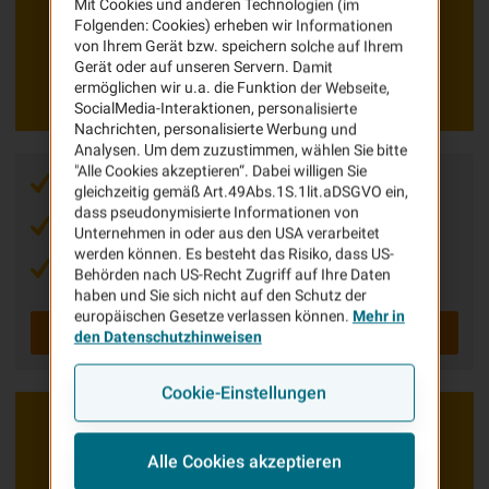
Mit Cookies und anderen Technologien (im
Folgenden: Cookies) erheben wir Informationen
Montage
von Ihrem Gerät bzw. speichern solche auf Ihrem
Gerät oder auf unseren Servern. Damit
ermöglichen wir u.a. die Funktion der Webseite,
SocialMedia-Interaktionen, personalisierte
Nachrichten, personalisierte Werbung und
Analysen. Um dem zuzustimmen, wählen Sie bitte
"Alle Cookies akzeptieren“. Dabei willigen Sie
Keine Angst vor unvorhergesehen Schäden
gleichzeitig gemäß Art.49Abs.1S.1lit.aDSGVO ein,
dass pseudonymisierte Informationen von
Optimal abgesichertes Montageobjekt
Unternehmen in oder aus den USA verarbeitet
werden können. Es besteht das Risiko, dass US-
Wir kümmern uns um Ihre Interessen
Behörden nach US-Recht Zugriff auf Ihre Daten
haben und Sie sich nicht auf den Schutz der
europäischen Gesetze verlassen können.
Mehr in
Zum Produkt
den Datenschutzhinweisen
Cookie-Einstellungen
Alle Cookies akzeptieren