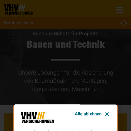
Beraten lassen
Rundum-Schutz für Projekte
Bauen und Technik
Unsere Lösungen für die Absicherung
von Baumaßnahmen, Montagen,
Baugeräten und Maschinen.
Alle ablehnen