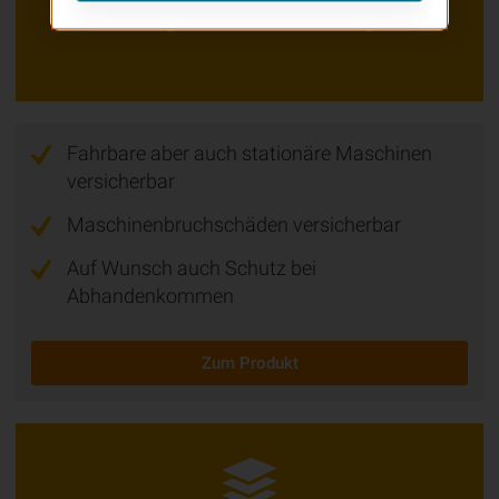
Bau­ge­rä­te­ver­si­che­rung
Fahrbare aber auch stationäre Maschinen
versicherbar
Maschinenbruchschäden versicherbar
Auf Wunsch auch Schutz bei
Abhandenkommen
Zum Produkt