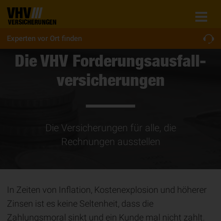
Experten vor Ort finden
Die VHV For­de­rungs­aus­fall­
ver­si­che­rungen
Die Versicherungen für alle, die
Rechnungen ausstellen
In Zeiten von Inflation, Kostenexplosion und höherer
Zinsen ist es keine Seltenheit, dass die
Zahlungsmoral sinkt und ein Kunde mal nicht zahlt.