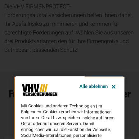
Die VHV FIRMENPROTECT-
Forderungsausfallversicherungen helfen Ihnen dabei,
Ihr Ausfallrisiko zu minimieren und kommen für
berechtigte Forderungen auf. Wählen Sie aus unseren
drei Produktvarianten den für Ihre Firmengröße und
Betriebsart passenden Schutz!
Alle ablehnen
Für jede Unternehmensart der
passende Schutz: Unsere
Mit Cookies und anderen Technologien (im
Produktvarianten
Folgenden: Cookies) erheben wir Informationen
von Ihrem Gerät bzw. speichern solche auf Ihrem
Gerät oder auf unseren Servern. Damit
ermöglichen wir u.a. die Funktion der Webseite,
SocialMedia-Interaktionen, personalisierte