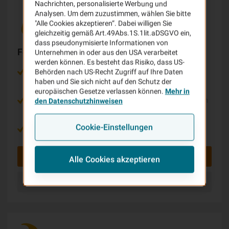
Nachrichten, personalisierte Werbung und
Analysen. Um dem zuzustimmen, wählen Sie bitte
"Alle Cookies akzeptieren“. Dabei willigen Sie
gleichzeitig gemäß Art.49Abs.1S.1lit.aDSGVO ein,
dass pseudonymisierte Informationen von
Forderungsausfall BASIS
Unternehmen in oder aus den USA verarbeitet
werden können. Es besteht das Risiko, dass US-
Für Betriebe mit einem Jahresumsatz bis 15 Mio.
Behörden nach US-Recht Zugriff auf Ihre Daten
haben und Sie sich nicht auf den Schutz der
EUR
europäischen Gesetze verlassen können.
Mehr in
Einfacher Tabellentarif mit selbst wählbarem festen
den Datenschutzhinweisen
Jahresbeitrag
Cookie-Einstellungen
Bis zu 25 gebührenfreie Kreditprüfungen
Zum Produkt
Alle Cookies akzeptieren
Beitrag berechnen