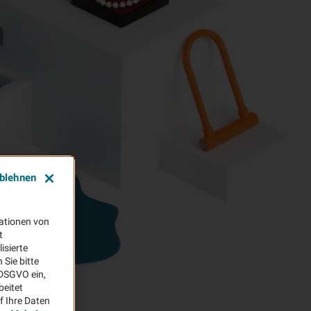
ablehnen
ationen von
t
isierte
Sie bitte
aDSGVO ein,
beitet
f Ihre Daten