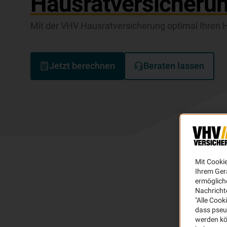
Hausratversicherun
Mit der VHV Hausratversicherung optimal Ihren H
Jetzt berechnen
Beraten lassen
Mit Cooki
Ihrem Ger
ermögliche
Nachricht
"Alle Cook
dass pseu
werden kö