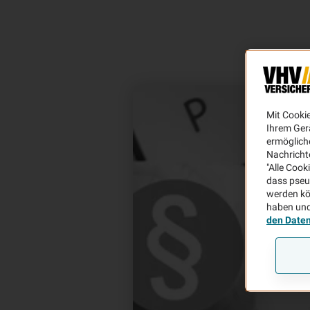
Mit Cooki
Ihrem Ger
ermögliche
Nachricht
"Alle Cook
dass pseu
werden kö
haben und
den Date