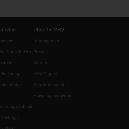
service
Über die VHV
melden
Unternehmen
che Daten ändern
Presse
Themen
Karriere
 Fahrzeug
VHV Gruppe
abbestellen
Vermittler werden
Hinweisgebersystem
icherung wechseln
rtal-Login
 äußern