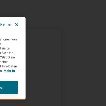
ablehnen
ationen von
inweise
t
isierte
Sie bitte
se
aDSGVO ein,
beitet
f Ihre Daten
en.
Mehr in
ren