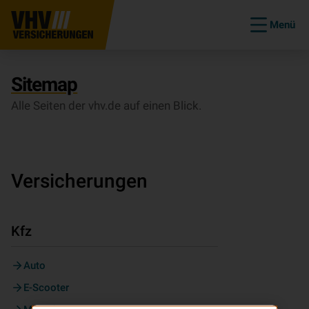
Menü
Sitemap
Alle Seiten der vhv.de auf einen Blick.
Versicherungen
Kfz
Auto
E-Scooter