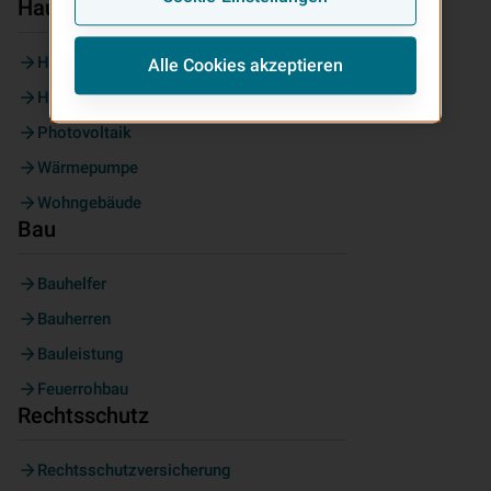
Haus & Wohnen
Haus & Grundbesitz
Alle Cookies akzeptieren
Hausrat
Photovoltaik
Wärmepumpe
Wohngebäude
Bau
Bauhelfer
Bauherren
Bauleistung
Feuerrohbau
Rechtsschutz
Rechtsschutzversicherung