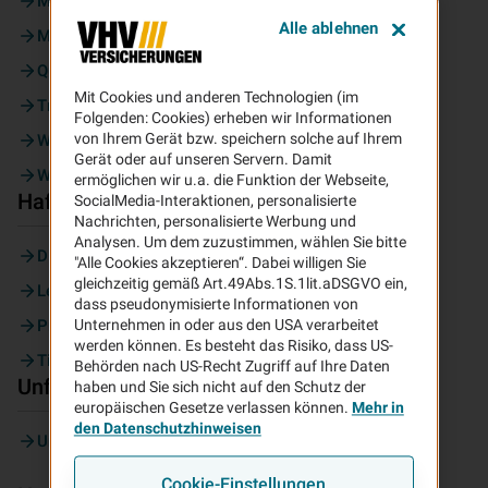
Moped
Alle ablehnen
Motorrad
Quad
Mit Cookies und anderen Technologien (im
Trike
Folgenden: Cookies) erheben wir Informationen
von Ihrem Gerät bzw. speichern solche auf Ihrem
Wohnmobil
Gerät oder auf unseren Servern. Damit
Wohnwagen
ermöglichen wir u.a. die Funktion der Webseite,
Haftpflicht
SocialMedia-Interaktionen, personalisierte
Nachrichten, personalisierte Werbung und
Analysen. Um dem zuzustimmen, wählen Sie bitte
Diensthaftpflicht
"Alle Cookies akzeptieren“. Dabei willigen Sie
gleichzeitig gemäß Art.49Abs.1S.1lit.aDSGVO ein,
Lehrer
dass pseudonymisierte Informationen von
Privathaftpflicht
Unternehmen in oder aus den USA verarbeitet
werden können. Es besteht das Risiko, dass US-
Tierhalter
Behörden nach US-Recht Zugriff auf Ihre Daten
Unfall
haben und Sie sich nicht auf den Schutz der
europäischen Gesetze verlassen können.
Mehr in
den Datenschutzhinweisen
Unfallversicherung
Cookie-Einstellungen