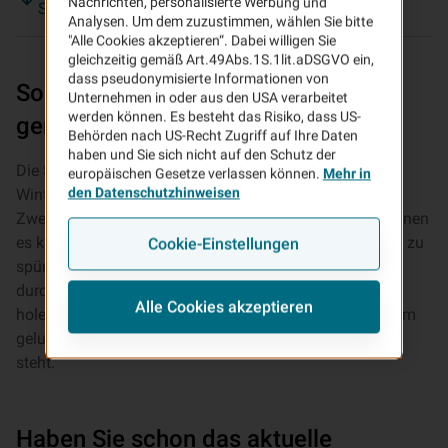
Nachrichten, personalisierte Werbung und
Schäden
Analysen. Um dem zuzustimmen, wählen Sie bitte
"Alle Cookies akzeptieren“. Dabei willigen Sie
gleichzeitig gemäß Art.49Abs.1S.1lit.aDSGVO ein,
dass pseudonymisierte Informationen von
So starten Sie mit Ihrem Moped gut
Unternehmen in oder aus den USA verarbeitet
werden können. Es besteht das Risiko, dass US-
gerüstet in die neue Saison
Behörden nach US-Recht Zugriff auf Ihre Daten
haben und Sie sich nicht auf den Schutz der
Die Sonne ist bis nach Feierabend sichtbar und die
europäischen Gesetze verlassen können.
Mehr in
den Datenschutzhinweisen
Winterjacke darf bald zurück in den Schrank. Vielen
Zweirad-Fans juckt es da schon in den Fingern: Sie können
es kaum erwarten, endlich wieder Fahrtwind im Gesicht zu
Cookie-Einstellungen
spüren! Aber treten Sie das Gaspedal nicht zu voreilig
durch. Denn wenn Sie Ihr Moped aus dem Winterschlaf
Alle Cookies akzeptieren
holen, sollten Sie auf ein paar Dinge achten, damit einem
gelungenen Saisonstart auch wirklich nichts im Wege
steht.
Haben Sie schon das aktuelle