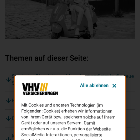
Themen auf dieser Seite:
So starten Sie mit Ihrem Moped gut gerüstet in die neue
Saison
Alle ablehnen
Haben Sie schon das aktuelle Kennzeichen?
Mit Cookies und anderen Technologien (im
Folgenden: Cookies) erheben wir Informationen
von Ihrem Gerät bzw. speichern solche auf Ihrem
Die Checkliste für einen gelungenen Saisonstart:
Gerät oder auf unseren Servern. Damit
ermöglichen wir u.a. die Funktion der Webseite,
SocialMedia-Interaktionen, personalisierte
Mopedfahrer verursachen immer teurer werdende