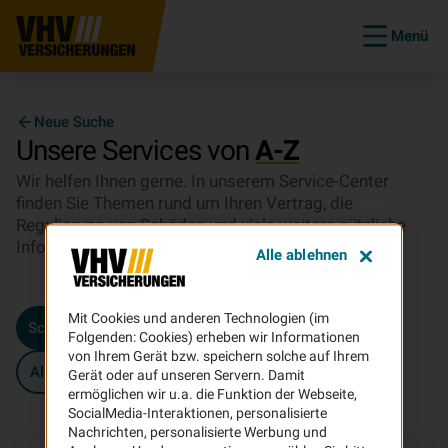
Menü
Neue Suche
Unsere Services von
A-Z
Wir helfen Ihnen gerne. In unserem Service-Center
finden Sie Themen rund um Ihren Vertrag, die
Regulierung von Schäden und viele weitere nützliche
Informationen und Service-Leistungen der VHV.
Alle ablehnen
Mit Cookies und anderen Technologien (im
Schaden
Bescheinigungen
Vertragsänderung
Folgenden: Cookies) erheben wir Informationen
von Ihrem Gerät bzw. speichern solche auf Ihrem
Allgemein
Beratung & Verkauf
Gerät oder auf unseren Servern. Damit
ermöglichen wir u.a. die Funktion der Webseite,
SocialMedia-Interaktionen, personalisierte
Nachrichten, personalisierte Werbung und