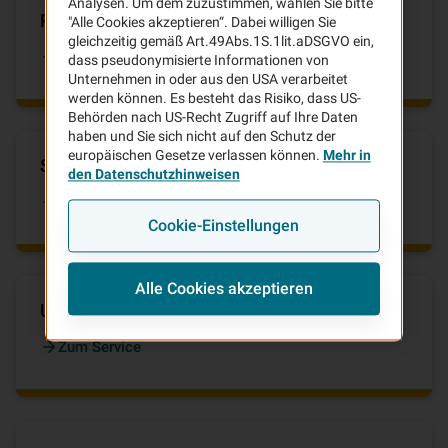
Analysen. Um dem zuzustimmen, wählen Sie bitte
Pannenhilfe & Schutzbrief
"Alle Cookies akzeptieren“. Dabei willigen Sie
gleichzeitig gemäß Art.49Abs.1S.1lit.aDSGVO ein,
Zum Service
dass pseudonymisierte Informationen von
Unternehmen in oder aus den USA verarbeitet
werden können. Es besteht das Risiko, dass US-
Behörden nach US-Recht Zugriff auf Ihre Daten
haben und Sie sich nicht auf den Schutz der
europäischen Gesetze verlassen können.
Mehr in
Schaden melden
den Datenschutzhinweisen
Zum Service
Cookie-Einstellungen
Alle Cookies akzeptieren
Unser Kundenportal
Zum Service