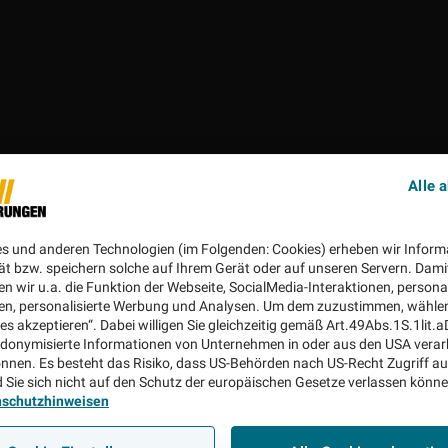
Alle 
es und anderen Technologien (im Folgenden: Cookies) erheben wir Inform
ät bzw. speichern solche auf Ihrem Gerät oder auf unseren Servern. Dami
n wir u.a. die Funktion der Webseite, SocialMedia-Interaktionen, personal
en, personalisierte Werbung und Analysen. Um dem zuzustimmen, wählen 
ies akzeptieren“. Dabei willigen Sie gleichzeitig gemäß Art.49Abs.1S.1lit.
donymisierte Informationen von Unternehmen in oder aus den USA verar
nnen. Es besteht das Risiko, dass US-Behörden nach US-Recht Zugriff au
 Sie sich nicht auf den Schutz der europäischen Gesetze verlassen könn
nschutzhinweisen