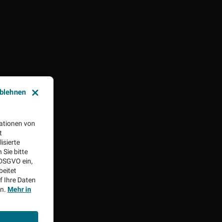
ablehnen
ationen von
t
isierte
Sie bitte
aDSGVO ein,
beitet
f Ihre Daten
en.
Mehr in