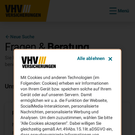
Menü
Neue Suche
Fragen &
Beratung
Sie haben Fragen zu unseren Versicherungen oder
Alle ablehnen
benötigen Beratung?
Mit Cookies und anderen Technologien (im
Folgenden: Cookies) erheben wir Informationen
Unsere Services für Sie
von Ihrem Gerät bzw. speichern solche auf Ihrem
Gerät oder auf unseren Servern. Damit
ermöglichen wir u.a. die Funktion der Webseite,
SocialMedia-Interaktionen, personalisierte
Nachrichten, personalisierte Werbung und
Produktseiten auf vhv.de
Analysen. Um dem zuzustimmen, wählen Sie bitte
"Alle Cookies akzeptieren“. Dabei willigen Sie
Nutzen Sie unsere umfangreichen FAQ-Sammlung
gleichzeitig gemäß Art.49Abs.1S.1lit.aDSGVO ein,
auf vhv.de, um sich über unsere Produkte und
dass pseudonymisierte Informationen von