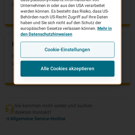
Services zu informieren.
Unternehmen in oder aus den USA verarbeitet
FAQ-Center auf vhv.de
werden können. Es besteht das Risiko, dass US-
Behörden nach US-Recht Zugriff auf Ihre Daten
haben und Sie sich nicht auf den Schutz der
europäischen Gesetze verlassen können.
Mehr in
den Datenschutzhinweisen
Fragen zu bestehenden Verträgen
Cookie-Einstellungen
Sie sind schon Kunde der VHV und benötigen Hilfe
zu Ihren bestehenden Verträgen?
Alle Cookies akzeptieren
Bestandskunden-Services
Sie kommen nicht weiter und suchen
direkten Kontakt?
Allgemeine Service-Hotline