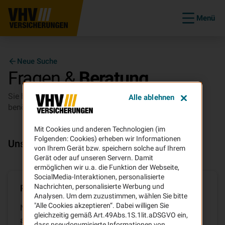
Menü
Neue Suche
Fragen &
Beratung
Sie haben Fragen zu unseren Versicherungen oder
Alle ablehnen
benötigen Beratung?
Mit Cookies und anderen Technologien (im
Folgenden: Cookies) erheben wir Informationen
Unsere Services für Sie
von Ihrem Gerät bzw. speichern solche auf Ihrem
Gerät oder auf unseren Servern. Damit
ermöglichen wir u.a. die Funktion der Webseite,
SocialMedia-Interaktionen, personalisierte
Nachrichten, personalisierte Werbung und
Produktseiten auf vhv.de
Analysen. Um dem zuzustimmen, wählen Sie bitte
"Alle Cookies akzeptieren“. Dabei willigen Sie
Nutzen Sie unsere umfangreichen FAQ-Sammlung
gleichzeitig gemäß Art.49Abs.1S.1lit.aDSGVO ein,
auf vhv.de, um sich über unsere Produkte und
dass pseudonymisierte Informationen von