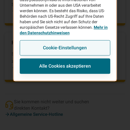
Services zu informieren.
Unternehmen in oder aus den USA verarbeitet
FAQ-Center auf vhv.de
werden können. Es besteht das Risiko, dass US-
Behörden nach US-Recht Zugriff auf Ihre Daten
haben und Sie sich nicht auf den Schutz der
europäischen Gesetze verlassen können.
Mehr in
den Datenschutzhinweisen
Fragen zu bestehenden Verträgen
Cookie-Einstellungen
Sie sind schon Kunde der VHV und benötigen Hilfe
zu Ihren bestehenden Verträgen?
Alle Cookies akzeptieren
Bestandskunden-Services
Sie kommen nicht weiter und suchen
direkten Kontakt?
Allgemeine Service-Hotline