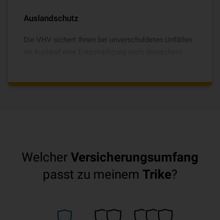
Auslandschutz
Die VHV sichert Ihnen bei unverschuldeten Unfällen
im Ausland eine Entschädigung nach deutschem
Recht - denn die Versicherungssummen von Kfz-
Haftpflichtversicherungen sind im Ausland oft
niedriger als in Deutschland.
Welcher
Versicherungsumfang
passt zu meinem
Trike
?