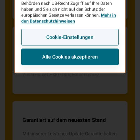
unerwartet einen Schaden verursachen,
Behörden nach US-Recht Zugriff auf Ihre Daten
genügt ein Anruf bei uns. Wir helfen Ihnen
haben und Sie sich nicht auf den Schutz der
europäischen Gesetze verlassen können.
Mehr in
schnell und unbürokratisch weiter.
den Datenschutzhinweisen
Cookie-Einstellungen
Starke Leistungen
für sorgenfreie
Ausflüge
Alle Cookies akzeptieren
Attraktive Zusatzleistungen wie das
Zusatzpaket EXKLUSIV, Fahrerschutz,
Auslandschutz oder Schutzbrief sind je nach
Sicherheitsbedürfnis integrierbar.
Garantiert auf dem
neuesten Stand
Mit unserer Leistungs-Update-Garantie halten