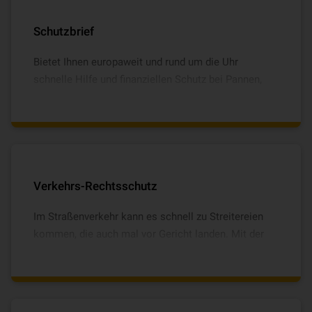
Schutzbrief
Bietet Ihnen europaweit und rund um die Uhr
schnelle Hilfe und finanziellen Schutz bei Pannen,
Unfällen, Diebstahl und Erkrankungen.
Verkehrs-Rechts­schutz
Im Straßenverkehr kann es schnell zu Streitereien
kommen, die auch mal vor Gericht landen. Mit der
Verkehrs-Rechtsschutzversicherung können Sie
sicher sein, immer zu Ihrem Recht zu kommen -
sogar als Fußgänger.