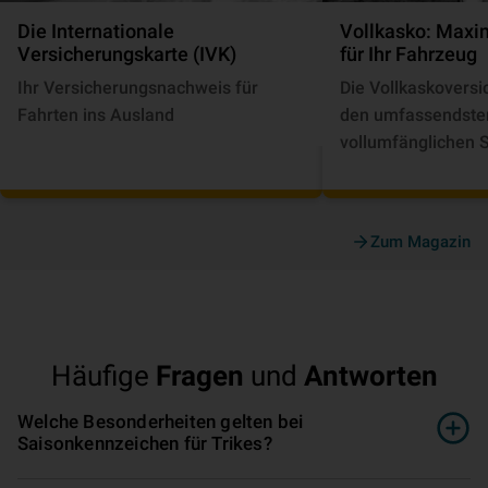
Die Internationale
Vollkasko: Maxim
Versicherungskarte (IVK)
für Ihr Fahrzeug
Ihr Versicherungsnachweis für
Die Vollkaskoversi
Fahrten ins Ausland
den umfassendste
vollumfänglichen S
Fahrzeug. Sie deck
Schäden durch Die
Vandalismus oder 
Zum Magazin
ab, sondern auch s
Unfälle.
Häufige
Fragen
und
Antworten
Welche Besonderheiten gelten bei
Saisonkennzeichen für Trikes?