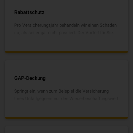
Rabattschutz
Pro Versicherungsjahr behandeln wir einen Schaden
so, als sei er gar nicht passiert. Der Vorteil für Sie:
Selbst nach einem Unfall wird Ihr Vertrag im
Folgejahr in die nächstbessere
Schadenfreiheitsklasse gestuft.
GAP-Deckung
Springt ein, wenn zum Beispiel die Versicherung
Ihres Unfallgegners nur den Wiederbeschaffungswert
Ihres geleasten oder kreditfinanzierten Fahrzeugs
zahlt. Liegt die Restforderung aus Leasing-/Finan­zie­
rungs­ver­trag darüber, übernimmt die GAP-Deckung.