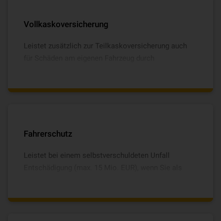
Vollkasko­ver­si­che­rung
Leistet zusätzlich zur Teilkasko­ver­si­che­rung auch
für Schäden am eigenen Fahr­zeug durch
Vandalismus.
Fahrerschutz
Leistet bei einem selbstverschuldeten Unfall
Entschädigung (max. 15 Mio. EUR), wenn Sie als
Fahrer oder ein anderer berechtigter Fahrer zu
Schaden kommen.