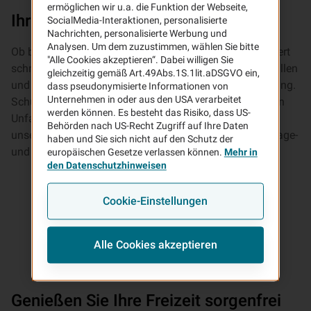
ermöglichen wir u.a. die Funktion der Webseite,
Ihre neue Unfallversicherung
SocialMedia-Interaktionen, personalisierte
Nachrichten, personalisierte Werbung und
Analysen. Um dem zuzustimmen, wählen Sie bitte
Ob beim Sport, im Urlaub oder Alltag – ein Unfall passiert
"Alle Cookies akzeptieren“. Dabei willigen Sie
schnell. Gerade in der Freizeit kommt es häufig zu Unfällen
gleichzeitig gemäß Art.49Abs.1S.1lit.aDSGVO ein,
und genau hier greift keine gesetzliche Unfallversicherung.
dass pseudonymisierte Informationen von
Unternehmen in oder aus den USA verarbeitet
Schützen Sie sich mit der VHV Unfallversicherung, wenn
werden können. Es besteht das Risiko, dass US-
Unfallfolgen Ihr Leben dauerhaft beeinträchtigen. Mit
Behörden nach US-Recht Zugriff auf Ihre Daten
unseren Invaliditätsleistungen oder dem Krankenhaustage-
haben und Sie sich nicht auf den Schutz der
und Genesungsgeld sind Sie auf der sicheren Seite.
europäischen Gesetze verlassen können.
Mehr in
den Datenschutzhinweisen
Cookie-Einstellungen
Alle Cookies akzeptieren
Genießen Sie Ihre Freizeit sorgenfrei