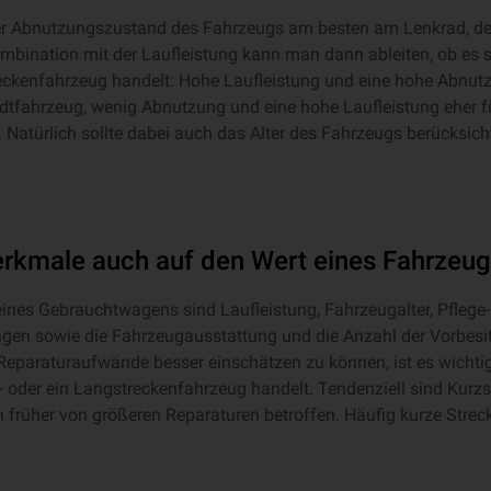
der Abnutzungszustand des Fahrzeugs am besten am Lenkrad, d
mbination mit der Laufleistung kann man dann ableiten, ob es s
reckenfahrzeug handelt: Hohe Laufleistung und eine hohe Abnutz
dtfahrzeug, wenig Abnutzung und eine hohe Laufleistung eher fü
Natürlich sollte dabei auch das Alter des Fahrzeugs berücksich
rkmale auch auf den Wert eines Fahrzeug
eines Gebrauchtwagens sind Laufleistung, Fahrzeugalter, Pflege
en sowie die Fahrzeugausstattung und die Anzahl der Vorbesi
 Reparaturaufwände besser einschätzen zu können, ist es wichtig
- oder ein Langstreckenfahrzeug handelt. Tendenziell sind Kurz
 früher von größeren Reparaturen betroffen. Häufig kurze Strec