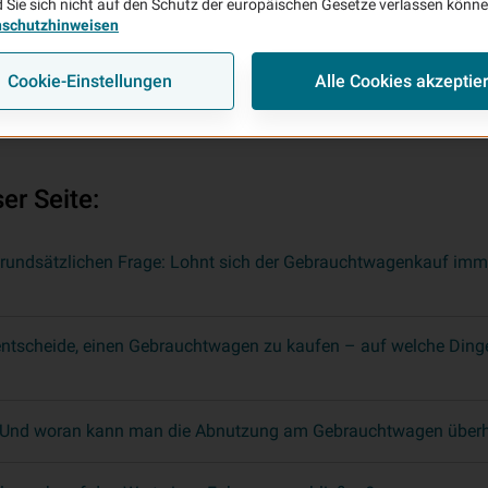
 Sie sich nicht auf den Schutz der europäischen Gesetze verlassen könn
nschutzhinweisen
Cookie-Einstellungen
Alle Cookies akzeptie
er Seite:
 grundsätzlichen Frage: Lohnt sich der Gebrauchtwagenkauf imm
ntscheide, einen Gebrauchtwagen zu kaufen – auf welche Dinge 
s? Und woran kann man die Abnutzung am Gebrauchtwagen über