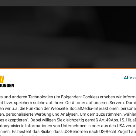
Alle 
es und anderen Technologien (im Folgenden: Cookies) erheben wir Inform
ät bzw. speichern solche auf Ihrem Gerät oder auf unseren Servern. Dami
n wir u.a. die Funktion der Webseite, SocialMedia-Interaktionen, personal
en, personalisierte Werbung und Analysen. Um dem zuzustimmen, wählen 
ies akzeptieren“. Dabei willigen Sie gleichzeitig gemäß Art.49Abs.1S.1lit.
donymisierte Informationen von Unternehmen in oder aus den USA verar
nnen. Es besteht das Risiko, dass US-Behörden nach US-Recht Zugriff au