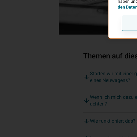
haben und
den Date
Themen auf dies
Starten wir mit einer
eines Neuwagens?
Wenn ich mich dazu e
achten?
Wie funktioniert da