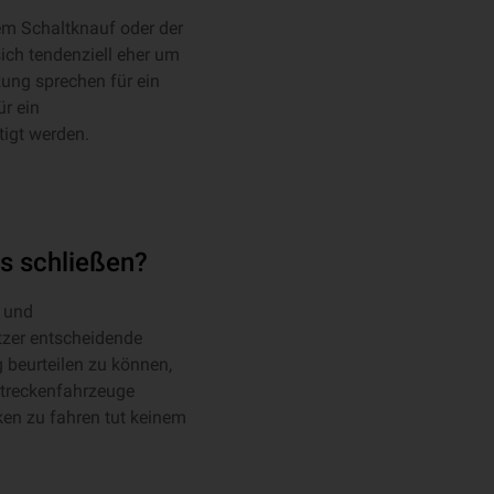
em Schaltknauf oder der
ich tendenziell eher um
ung sprechen für ein
r ein
tigt werden.
s schließen?
- und
tzer entscheidende
 beurteilen zu können,
streckenfahrzeuge
ken zu fahren tut keinem