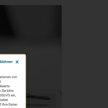
ablehnen
ationen von
t
isierte
Sie bitte
aDSGVO ein,
beitet
f Ihre Daten