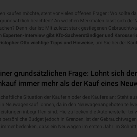
n kaufen möchte, steht vor vielen offenen Fragen: Wo sollte d
grundsätzlich beachten? An welchen Merkmalen lässt sich der 
en? Denn klar ist: Mit zuletzt stark gestiegenen Gebrauchtwag
m Experten-Interview gibt Kfz-Sachverständiger und Karosseri
stopher Otto wichtige Tipps und Hinweise
, um Sie bei der Ka
einer grundsätzlichen Frage: Lohnt sich der
kauf immer mehr als der Kauf eines Neu
chaftliche Situation der Käuferin oder des Käufers an: Steht au
 ein Neuwagenkauf lohnen, da in den Neuwagenangeboten teilw
eistungen inbegriffen sind. Hierzu locken die Autohersteller teil
s persönliche Budget jedoch in Grenzen, ist der Gebrauchtwagen
immer bedenken, dass ein Neuwagen im ersten Jahr im Schnitt r