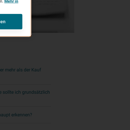
en.
Mehr in
ren
er mehr als der Kauf
sollte ich grundsätzlich
haupt erkennen?