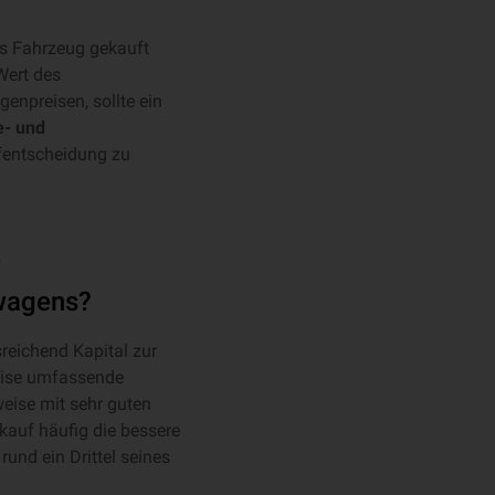
as Fahrzeug gekauft
Wert des
enpreisen, sollte ein
e- und
ufentscheidung zu
wagens?
sreichend Kapital zur
eise umfassende
weise mit sehr guten
kauf häufig die bessere
und ein Drittel seines