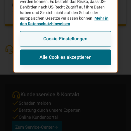
werden können. Es besteht das Risiko, dass US-
Webeeinwilligung zu widerrufen.
Behörden nach US-Recht Zugriff auf Ihre Daten
Werbung abbestellen
haben und Sie sich nicht auf den Schutz der
europäischen Gesetze verlassen können.
Mehr in
den Datenschutzhinweisen
Cookie-Einstellungen
Sie kommen nicht weiter und suchen
direkten Kontakt?
Alle Cookies akzeptieren
Kundenservice & Kontakt
Schaden melden
Beratung durch unsere Experten
Online Kundenportal
Zum Service-Center