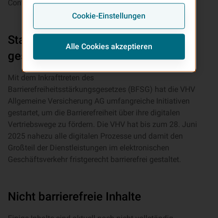
Content Accessibility Guidelines (WCAG) 2.1 AA.
Cookie-Einstellungen
Stand der Vereinbarkeit der
Alle Cookies akzeptieren
gesetzlichen Anforderungen
Mit dem Inkrafttreten des
Barrierefreiheitsstärkungsgesetzes (BFSG) hat die VHV
Allgemeine Versicherung AG umfangreiche Initiativen
gestartet, um die Barrierefreiheit über ihre digitalen
Vertriebswege zu fördern. Die VHV hat bis zum 28. Juni
2025 nahezu alle digitalen Prozesse und damit den
Großteil der Dienstleistungen im elektronischen
Geschäftsverkehr fristgerecht barrierefrei gestaltet.
Nicht barrierefreie Inhalte