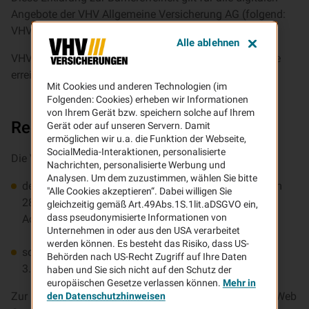
Angebote der VHV Allgemeine Versicherung AG (folgend:
VHV),
Alle ablehnen
VHV Platz 1, 30177 Hannover, welche unter www.vhv.de
erreichbar ist.
Mit Cookies und anderen Technologien (im
Folgenden: Cookies) erheben wir Informationen
von Ihrem Gerät bzw. speichern solche auf Ihrem
Rechtsgrundlagen
Gerät oder auf unseren Servern. Damit
ermöglichen wir u.a. die Funktion der Webseite,
SocialMedia-Interaktionen, personalisierte
Die VHV unterliegt
Nachrichten, personalisierte Werbung und
Analysen. Um dem zuzustimmen, wählen Sie bitte
dem Barrierefreiheitsstärkungsgesetz (BFSG), das am
"Alle Cookies akzeptieren“. Dabei willigen Sie
28. Juni 2025 die EU-Richtlinie 2019/882 (European
gleichzeitig gemäß Art.49Abs.1S.1lit.aDSGVO ein,
dass pseudonymisierte Informationen von
Accessibility Act) in deutsches Recht umsetzt,
Unternehmen in oder aus den USA verarbeitet
werden können. Es besteht das Risiko, dass US-
sowie der darin referenzierten Norm EN 301 549 (V
Behörden nach US-Recht Zugriff auf Ihre Daten
3.2.1).
haben und Sie sich nicht auf den Schutz der
europäischen Gesetze verlassen können.
Mehr in
Zur praktischen Umsetzung orientieren wir uns an den Web
den Datenschutzhinweisen