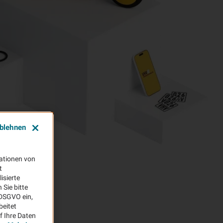
ablehnen
ationen von
t
isierte
Sie bitte
aDSGVO ein,
beitet
f Ihre Daten