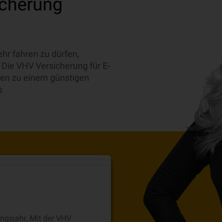
icherung
hr fahren zu dürfen,
 Die VHV Versicherung für E-
äden zu einem günstigen
s
rekt nach Hause
l für Personen-, Sach- und
rsicherungskennzeichen
 Urlaub mit der VHV
können Sie bequem von
ungsjahr. Mit der VHV
 Bei Personenschäden bis