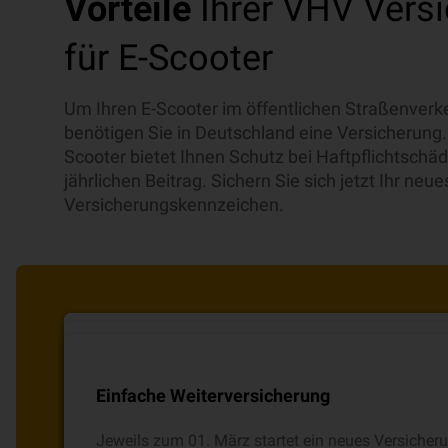
Vorteile
Ihrer VHV Vers
für E-Scooter
Um Ihren E-Scooter im öffentlichen Straßenverke
benötigen Sie in Deutschland eine Versicherung.
Scooter bietet Ihnen Schutz bei Haftpflichtsch
jährlichen Beitrag. Sichern Sie sich jetzt Ihr neue
Versicherungskennzeichen.
100 Mio. € Deckungssumme
Kostenfreier Versand des Kennzeichens di
Versicherungsschutz auch im Urlaub
Praktischer Online-Abschluss möglich
Einfache Weiterversicherung
Mit 100 Mio. € Versicherungssumme je Schadenfal
Ohne weitere Kosten wird Ihr neues E-Scooter Ve
Innerhalb Europas und in der EU sind Sie auch im
Die Haftpflichtversicherung für Ihren E-Scooter 
Jeweils zum 01. März startet ein neues Versicher
Vermögensschäden sind Sie bestens abgesichert.
direkt zu Ihnen nach Hause geschickt.
Versicherung für E-Scooter abgesichert.