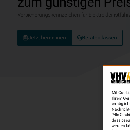
zum günstigen Preis
Versicherungskennzeichen für Elektrokleinstfah
Jetzt berechnen
Beraten lassen
Mit Cooki
Ihrem Ger
ermögliche
Nachricht
"Alle Cook
dass pseu
werden kö