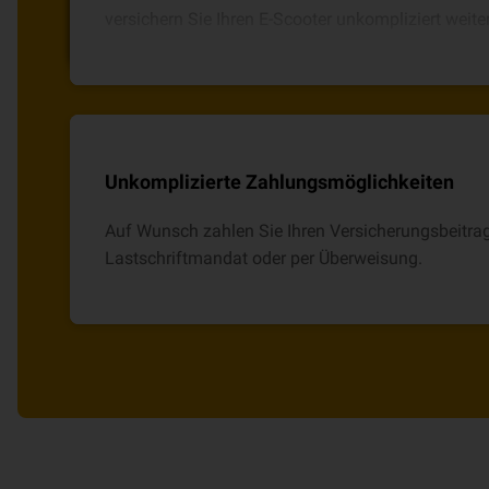
Zuhause aus über unseren VHV Tarifrechner bean
versichern Sie Ihren E-Scooter unkompliziert weite
zu 15 Mio. € je geschädigte Person.
Anschluss Ihr neues Versicherungskennzeichen.
Unkomplizierte Zahlungsmöglichkeiten
Auf Wunsch zahlen Sie Ihren Versicherungsbeitr
Lastschriftmandat oder per Überweisung.