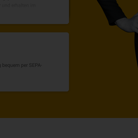
tragen.
r und erhalten im
ag bequem per SEPA-