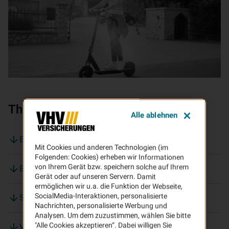
Themen auf dieser Seite:
Alle ablehnen
E-Scooter: Elektrokleinstfahrzeuge-Verordnung
Mit Cookies und anderen Technologien (im
Folgenden: Cookies) erheben wir Informationen
von Ihrem Gerät bzw. speichern solche auf Ihrem
E-Scooter: Bußgelder
Gerät oder auf unseren Servern. Damit
ermöglichen wir u.a. die Funktion der Webseite,
SocialMedia-Interaktionen, personalisierte
So müssen Sie einen E-Scooter versichern
Nachrichten, personalisierte Werbung und
Analysen. Um dem zuzustimmen, wählen Sie bitte
"Alle Cookies akzeptieren“. Dabei willigen Sie
Vorgehen nach einem E-Scooter-Unfall