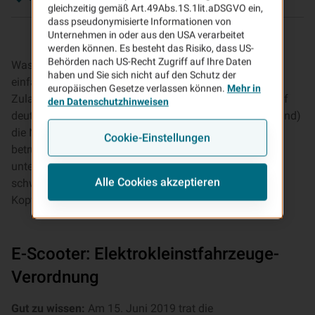
gleichzeitig gemäß Art.49Abs.1S.1lit.aDSGVO ein,
dass pseudonymisierte Informationen von
Unternehmen in oder aus den USA verarbeitet
werden können. Es besteht das Risiko, dass US-
Behörden nach US-Recht Zugriff auf Ihre Daten
Was sind sie denn nun? Die Mobilität der Zukunft oder
haben und Sie sich nicht auf den Schutz der
einfach nur ein großes Ärgernis? Schon kurz nach der
europäischen Gesetze verlassen können.
Mehr in
Zulassung der sogenannten Elektrokleinstfahrzeuge auf
den Datenschutzhinweisen
deutschen Straßen häuften sich (nicht nur in Deutschland)
die Negativ-Schlagzeilen zu E-Scootern. Viele fahren
Cookie-Einstellungen
betrunken, zu zweit oder sind illegal auf Gehwegen
unterwegs. In einigen Großstädten kam es bereits zu
Alle Cookies akzeptieren
schweren Unfällen mit Knochenbrüchen und
Kopfverletzungen.
E-Scooter: Elektrokleinstfahrzeuge-
Verordnung
Gut zu wissen:
Am 15. Juni 2019 trat die