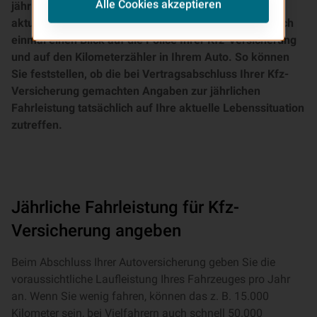
Alle Cookies akzeptieren
jährliche Fahrleistung gemacht? Kennen Sie den
aktuellen Kilometerstand Ihres Autos? Werfen Sie doch
einmal einen Blick auf die Police Ihrer Kfz-Versicherung
und auf den Kilometerzähler in Ihrem Auto. So können
Sie feststellen, ob die bei Vertragsabschluss Ihrer Kfz-
Versicherung gemachten Angaben zur jährlichen
Fahrleistung tatsächlich auf Ihre aktuelle Lebenssituation
zutreffen.
Jährliche Fahrleistung für Kfz-
Versicherung angeben
Beim Abschluss Ihrer Autoversicherung geben Sie die
voraussichtliche Laufleistung Ihres Fahrzeuges pro Jahr
an. Wenn Sie wenig fahren, können das z. B. 15.000
Kilometer sein, bei Vielfahrern auch schnell 50.000