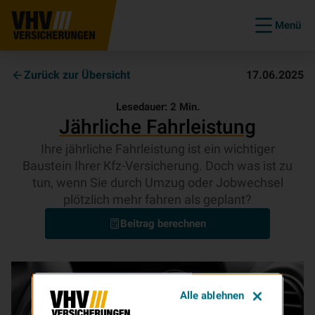
Menü
Zurück zur Übersicht
17.06.2025
Lesedauer:
2
Min.
Jährliche Fahrleistung
Ihre jährliche Fahrleistung ist ein wichtiger
Baustein Ihrer Kfz-Versicherung. Doch was ist zu
tun, wenn Sie durch Umzug oder Jobwechsel
plötzlich mehr fahren als geplant?
Beitrag berechnen
Alle ablehnen