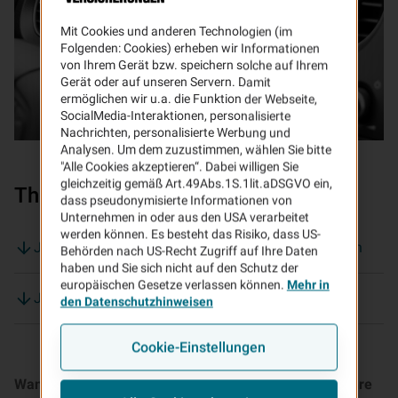
Mit Cookies und anderen Technologien (im
Folgenden: Cookies) erheben wir Informationen
von Ihrem Gerät bzw. speichern solche auf Ihrem
Gerät oder auf unseren Servern. Damit
ermöglichen wir u.a. die Funktion der Webseite,
SocialMedia-Interaktionen, personalisierte
Nachrichten, personalisierte Werbung und
Analysen. Um dem zuzustimmen, wählen Sie bitte
"Alle Cookies akzeptieren“. Dabei willigen Sie
gleichzeitig gemäß Art.49Abs.1S.1lit.aDSGVO ein,
Themen auf dieser Seite:
dass pseudonymisierte Informationen von
Unternehmen in oder aus den USA verarbeitet
werden können. Es besteht das Risiko, dass US-
Jährliche Fahrleistung für Kfz-Versicherung angeben
Behörden nach US-Recht Zugriff auf Ihre Daten
haben und Sie sich nicht auf den Schutz der
europäischen Gesetze verlassen können.
Mehr in
Jährliche Fahrleistung – überschritten
den Datenschutzhinweisen
Cookie-Einstellungen
Wann haben Sie sich das letzte Mal Gedanken über Ihre