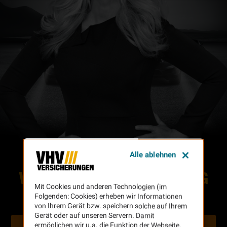
Alle ablehnen
Leistungen zu top Beiträgen
VHV FLOTTENVERSICHERUNG
FÜR JEDEN FUHRPARK
Mit Cookies und anderen Technologien (im
Folgenden: Cookies) erheben wir Informationen
von Ihrem Gerät bzw. speichern solche auf Ihrem
Gerät oder auf unseren Servern. Damit
Jetzt Informieren
ermöglichen wir u.a. die Funktion der Webseite,