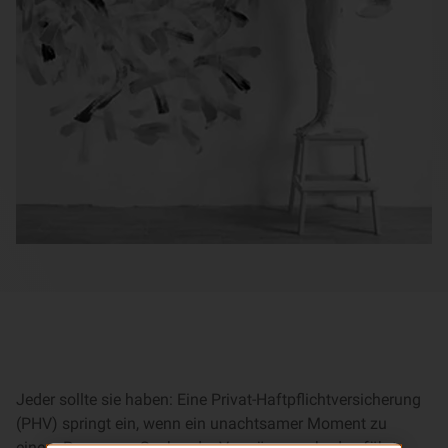
Jeder sollte sie haben: Eine Privat-Haftpflichtversicherung
(PHV) springt ein, wenn ein unachtsamer Moment zu
einem Personen-, Sach- oder Vermögensschaden führt.