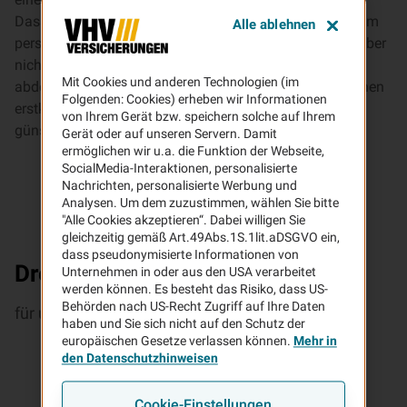
Dass viele die PHV als einen wichtigen Standard in ihrem
Alle ablehnen
persönlichen Versicherungsrepertoire sehen, bedeutet aber
nicht, dass sie leistungstechnisch nur das Nötigste
Mit Cookies und anderen Technologien (im
abdecken muss. Die Privathaftpflicht der VHV bietet Ihnen
Folgenden: Cookies) erheben wir Informationen
erstklassigen Schutz für jede Lebenslage – und das zu
von Ihrem Gerät bzw. speichern solche auf Ihrem
günstigen Preisen!
Gerät oder auf unseren Servern. Damit
ermöglichen wir u.a. die Funktion der Webseite,
SocialMedia-Interaktionen, personalisierte
Nachrichten, personalisierte Werbung und
Analysen. Um dem zuzustimmen, wählen Sie bitte
"Alle Cookies akzeptieren“. Dabei willigen Sie
gleichzeitig gemäß Art.49Abs.1S.1lit.aDSGVO ein,
dass pseudonymisierte Informationen von
Drei gute Gründe
Unternehmen in oder aus den USA verarbeitet
werden können. Es besteht das Risiko, dass US-
Behörden nach US-Recht Zugriff auf Ihre Daten
für unsere Privat­haft­pflicht­versicherung
haben und Sie sich nicht auf den Schutz der
europäischen Gesetze verlassen können.
Mehr in
den Datenschutzhinweisen
Cookie-Einstellungen