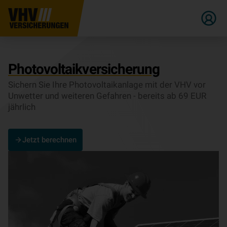
Pho­to­vol­ta­ik­ver­si­che­rung
Sichern Sie Ihre Pho­to­vol­ta­ik­an­lage mit der VHV vor
Unwetter und weiteren Gefahren - bereits ab 69 EUR
jährlich
Jetzt berechnen