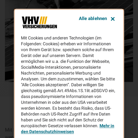
Alle ablehnen
Mit Cookies und anderen Technologien (im
Folgenden: Cookies) erheben wir Informationen
von Ihrem Gerät bzw. speichern solche auf Ihrem
Gerät oder auf unseren Servern. Damit
ermöglichen wir u.a. die Funktion der Webseite,
SocialMedia-Interaktionen, personalisierte
Nachrichten, personalisierte Werbung und
Analysen. Um dem zuzustimmen, wählen Sie bitte
"Alle Cookies akzeptieren“. Dabei willigen Sie
gleichzeitig gemäß Art.49Abs.1S.1lit.aDSGVO ein,
dass pseudonymisierte Informationen von
Unternehmen in oder aus den USA verarbeitet
werden können. Es besteht das Risiko, dass US-
Behörden nach US-Recht Zugriff auf Ihre Daten
haben und Sie sich nicht auf den Schutz der
europäischen Gesetze verlassen können.
Mehr in
Mit Ihrer Photovoltaikanlage tragen Sie dazu bei, dass
den Datenschutzhinweisen
weniger CO2 produziert und die Umwelt geschont wird.