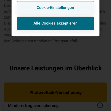
Doch die Gefahr eines Schadens ist groß. Nicht nur
Cookie-Einstellungen
aufgrund der immer heftiger werdenden Unwetter, sondern
zum Beispiel auch durch Überspannung, Tierbisse oder
Diebstahl. Die Photovoltaikversicherung leistet finanziellen
Alle Cookies akzeptieren
Ausgleich bei Schäden an Ihrer Photovoltaikanlage. Egal,
was passiert ist, wir ersetzen Ihnen zusätzlich den durch
den Schaden entstandenen Ertragsausfall.
Unsere Leistungen im Überblick
Pho­to­vol­ta­ik-Ver­si­che­rung
Minderertrags­ver­si­che­rung