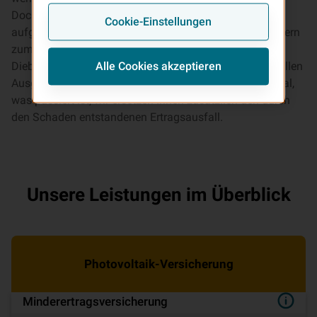
Doch die Gefahr eines Schadens ist groß. Nicht nur
Cookie-Einstellungen
aufgrund der immer heftiger werdenden Unwetter, sondern
zum Beispiel auch durch Überspannung, Tierbisse oder
Diebstahl. Die Photovoltaikversicherung leistet finanziellen
Alle Cookies akzeptieren
Ausgleich bei Schäden an Ihrer Photovoltaikanlage. Egal,
was passiert ist, wir ersetzen Ihnen zusätzlich den durch
den Schaden entstandenen Ertragsausfall.
Unsere Leistungen im Überblick
Pho­to­vol­ta­ik-Ver­si­che­rung
Minderertrags­ver­si­che­rung