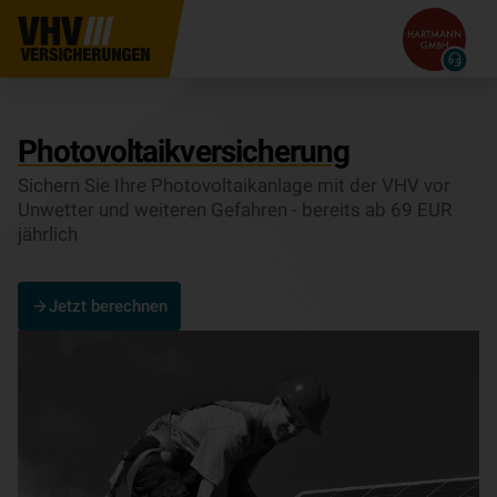
Pho­to­vol­ta­ik­ver­si­che­rung
Sichern Sie Ihre Pho­to­vol­ta­ik­an­lage mit der VHV vor
Unwetter und weiteren Gefahren - bereits ab 69 EUR
jährlich
Jetzt berechnen