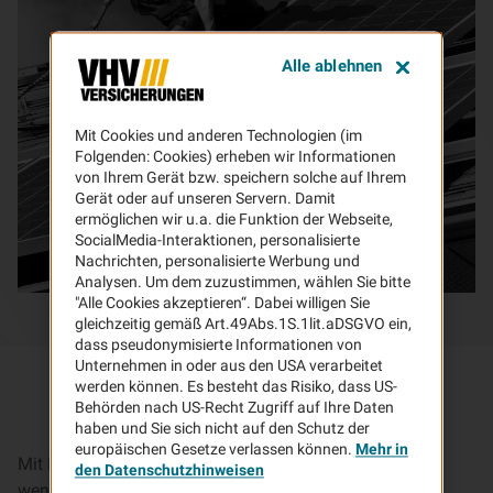
Alle ablehnen
Mit Cookies und anderen Technologien (im
Folgenden: Cookies) erheben wir Informationen
von Ihrem Gerät bzw. speichern solche auf Ihrem
Gerät oder auf unseren Servern. Damit
ermöglichen wir u.a. die Funktion der Webseite,
SocialMedia-Interaktionen, personalisierte
Nachrichten, personalisierte Werbung und
Analysen. Um dem zuzustimmen, wählen Sie bitte
"Alle Cookies akzeptieren“. Dabei willigen Sie
gleichzeitig gemäß Art.49Abs.1S.1lit.aDSGVO ein,
dass pseudonymisierte Informationen von
Unternehmen in oder aus den USA verarbeitet
werden können. Es besteht das Risiko, dass US-
Behörden nach US-Recht Zugriff auf Ihre Daten
haben und Sie sich nicht auf den Schutz der
europäischen Gesetze verlassen können.
Mehr in
Mit Ihrer Photovoltaikanlage tragen Sie dazu bei, dass
den Datenschutzhinweisen
weniger CO2 produziert und die Umwelt geschont wird.