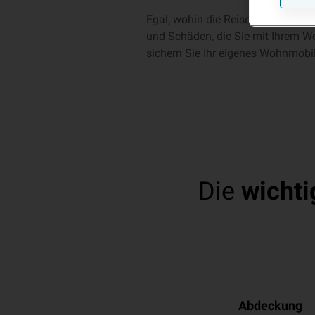
Egal, wohin die Reise mit Ihrem 
und Schäden, die Sie mit Ihrem Wo
sichern Sie Ihr eigenes Wohnmobi
Die
wichti
Abdeckung