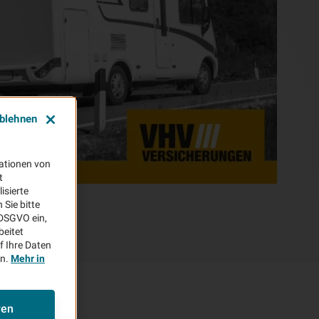
ablehnen
ationen von
t
isierte
Sie bitte
aDSGVO ein,
beitet
f Ihre Daten
en.
Mehr in
ren