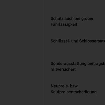
Schutz auch bei grober
Fahrlässigkeit
Schlüssel- und Schlossersat
Son­der­aus­stat­tung beitragsf
mitversichert
Neupreis- bzw.
Kaufpreisentschädigung