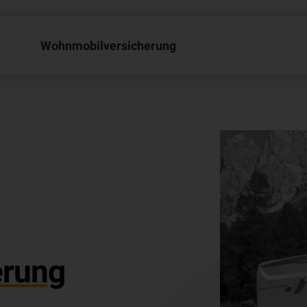
Wohnmobil­ver­si­che­rung
­rung