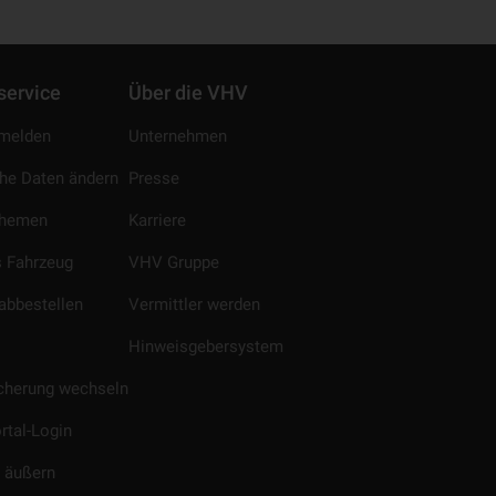
service
Über die VHV
melden
Unternehmen
che Daten ändern
Presse
Themen
Karriere
 Fahrzeug
VHV Gruppe
abbestellen
Vermittler werden
Hinweisgebersystem
icherung wechseln
rtal-Login
 äußern