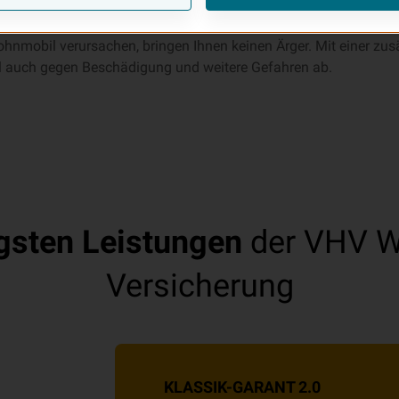
Wohnmobil geht, der Versicherungsschutz ist immer mit dabei. 
hnmobil verursachen, bringen Ihnen keinen Ärger. Mit einer zu
l auch gegen Beschädigung und weitere Gefahren ab.
gsten Leistungen
der VHV W
Versicherung
KLASSIK-GARANT 2.0