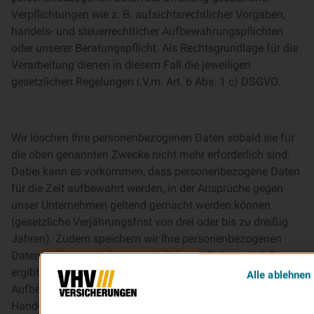
Verpflichtungen wie z. B. aufsichtsrechtlicher Vorgaben,
handels- und steuerrechtlicher Aufbewahrungspflichten
oder unserer Beratungspflicht. Als Rechtsgrundlage für die
Verarbeitung dienen in diesem Fall die jeweiligen
gesetzlichen Regelungen i.V.m. Art. 6 Abs. 1 c) DSGVO.
Wir löschen Ihre personenbezogenen Daten sobald sie für
die oben genannten Zwecke nicht mehr erforderlich sind.
Dabei kann es vorkommen, dass personenbezogene Daten
für die Zeit aufbewahrt werden, in der Ansprüche gegen
unser Unternehmen geltend gemacht werden können
(gesetzliche Verjährungsfrist von drei oder bis zu dreißig
Jahren). Zudem speichern wir Ihre personenbezogenen
Daten, solange wir dazu gesetzlich verpflichtet sind. Dies
ergibt sich regelmäßig durch rechtliche Nachweis- und
Alle ablehnen
Aufbewahrungspflichten, die unter anderem im
Handelsgesetzbuch, der Abgabenordnung und dem