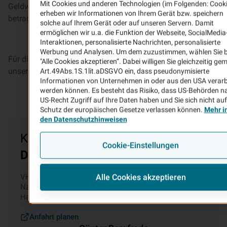
Mit Cookies und anderen Technologien (im Folgenden: Cook
Geldwäschegesetz geregelt sind. Die Speicherfristen
erheben wir Informationen von Ihrem Gerät bzw. speichern
betragen danach bis zu zehn Jahre.
solche auf Ihrem Gerät oder auf unseren Servern. Damit
ermöglichen wir u.a. die Funktion der Webseite, SocialMedia
Interaktionen, personalisierte Nachrichten, personalisierte
Werbung und Analysen. Um dem zuzustimmen, wählen Sie b
Für die Verarbeitung verantwortliche Stelle und Kontakt zu
"Alle Cookies akzeptieren“. Dabei willigen Sie gleichzeitig ge
unserer Datenschutzbeauftragten:
Art.49Abs.1S.1lit.aDSGVO ein, dass pseudonymisierte
Informationen von Unternehmen in oder aus den USA verarb
werden können. Es besteht das Risiko, dass US-Behörden n
US-Recht Zugriff auf Ihre Daten haben und Sie sich nicht au
Schutz der europäischen Gesetze verlassen können.
Mehr i
den Datenschutzhinweisen
Kontakt zu unserer
Cookie-Einstellungen
Datenschutzbeauftragten
VHV Allgemeine Versicherung AG VHV-Platz 1 (für
Alle Cookies akzeptieren
Navigationsgeräte: Constantinstrasse 90) 30177
Hannover
Anfahrt planen