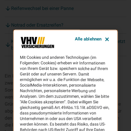
Reifenwechsel bei einer Panne
Notrad oder Ersatzreifen?
Alle ablehnen
Kfz-Versicherung mit attraktiven Zusatzleistungen: jetzt
berechnen!
Mit Cookies und anderen Technologien (im
Folgenden: Cookies) erheben wir Informationen
von Ihrem Gerät bzw. speichern solche auf Ihrem
Gerät oder auf unseren Servern. Damit
Ein Reifenwechsel ist, wenn alles rund läuft, lediglich
ermöglichen wir u.a. die Funktion der Webseite,
zweimal pro Jahr erforderlich. Immer dann, wenn die
SocialMedia-Interaktionen, personalisierte
Sommerreifen gegen die Winterreifen ausgetauscht
Nachrichten, personalisierte Werbung und
Analysen. Um dem zuzustimmen, wählen Sie bitte
werden – und anders herum. Es gibt aber auch andere
"Alle Cookies akzeptieren“. Dabei willigen Sie
Gründe, die einen Reifenwechsel notwendig machen, wie
gleichzeitig gemäß Art.49Abs.1S.1lit.aDSGVO ein,
abgefahrene Profile, einen Plattfuß oder einen Unfall. Für
dass pseudonymisierte Informationen von
den Fahrzeughalter stellt sich beim Reifenwechsel dann
Unternehmen in oder aus den USA verarbeitet
werden können. Es besteht das Risiko, dass US-
die Frage: selbst wechseln oder eine Werkstatt
Behörden nach US-Recht Zugriff auf Ihre Daten