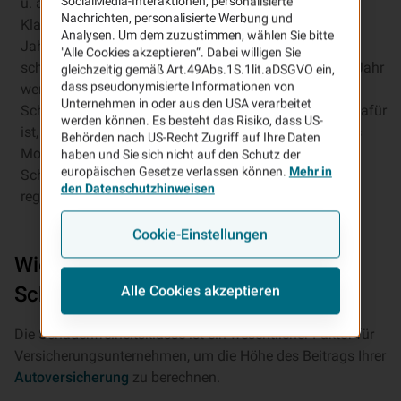
SocialMedia-Interaktionen, personalisierte
u. a. danach, in welche Schadenfreiheitsklasse (SF-
Nachrichten, personalisierte Werbung und
Klasse) ­Sie eingestuft sind. Also nach der Anzahl an
Analysen. Um dem zuzustimmen, wählen Sie bitte
Jahren, die Sie als Versicherungsnehmer Ihr Fahrzeug
"Alle Cookies akzeptieren“. Dabei willigen Sie
schadenfrei versichert haben. Für jedes schadenfreie Jahr
gleichzeitig gemäß Art.49Abs.1S.1lit.aDSGVO ein,
dass pseudonymisierte Informationen von
werden Sie von Ihrer Versicherung automatisch eine
Unternehmen in oder aus den USA verarbeitet
Schadenfreiheitsklasse höher eingestuft. Bedingung dafür
werden können. Es besteht das Risiko, dass US-
ist, dass Ihr Vertrag im Kalenderjahr mindestens sechs
Behörden nach US-Recht Zugriff auf Ihre Daten
Monate ununterbrochen bestanden hat und Sie keinen
haben und Sie sich nicht auf den Schutz der
europäischen Gesetze verlassen können.
Mehr in
Schaden gemeldet haben, der durch die Versicherung
den Datenschutzhinweisen
reguliert worden ist.
Cookie-Einstellungen
Wie funktioniert die Einstufung der
Alle Cookies akzeptieren
Schadenfreiheitsklassen?
Die Schadenfreiheitsklasse ist ein wesentlicher Faktor für
Versicherungsunternehmen, um die Höhe des Beitrags Ihrer
Autoversicherung
zu berechnen.