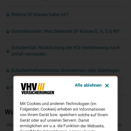
Welche SF-Klasse habe ich?
Sonderklassen: Was bedeutet SF-Klasse 0, ½, S & M?
Schadenfall: Rückstufung der Kfz-Versicherung nach
Unfall vermeiden
Schadenfreiheitsklasse übernehmen oder übertragen
Alle ablehnen
Häufige Fragen zur Schadensfreiheitsklasse
Mit Cookies und anderen Technologien (im
Folgenden: Cookies) erheben wir Informationen
Was ist die Schadenfreiheitsklasse?
von Ihrem Gerät bzw. speichern solche auf Ihrem
Gerät oder auf unseren Servern. Damit
Wie viel Sie für Ihre Kfz-Versicherung zahlen, richtet sich
ermöglichen wir u.a. die Funktion der Webseite,