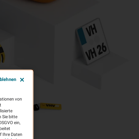
ablehnen
ationen von
t
isierte
Sie bitte
aDSGVO ein,
beitet
f Ihre Daten