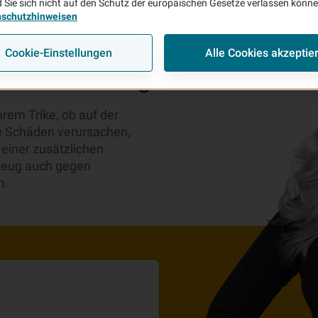
 Sie sich nicht auf den Schutz der europäischen Gesetze verlassen könn
nschutzhinweisen
Cookie-Einstellungen
Alle Cookies akzeptie
-Versicherung
hrem Trike, ob auf der
ke Schäden verursachen,
 einer zusätzlichen
zeug auch gegen
n.