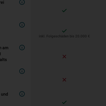
rei
inkl. Folgeschäden bis 20.000 €
en am
t
alts
- und