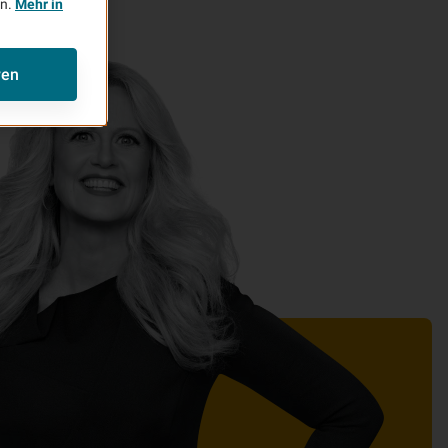
en.
Mehr in
ren