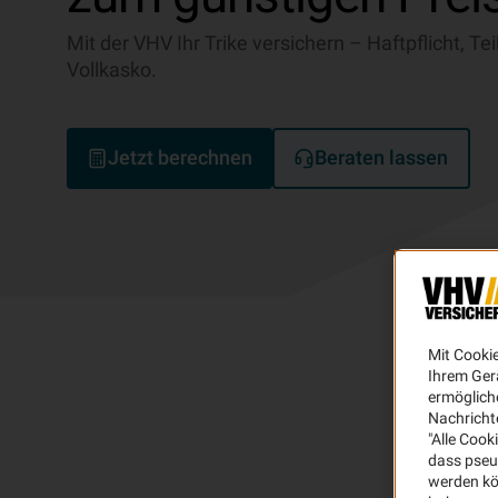
Mit der VHV Ihr Trike versichern – Haftpflicht, Te
Vollkasko.
Jetzt berechnen
Beraten lassen
Mit Cooki
Ihrem Ger
ermögliche
Nachricht
"Alle Cook
dass pseu
werden kö