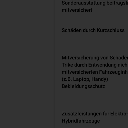
Son­der­aus­stat­tung beitragsf
mitversichert
Schäden durch Kurz­schluss
Mit­ver­si­che­rung von Schäd
Trike durch Entwendung nich
mitversicherten Fahr­zeug­inh
(z.B. Laptop, Handy)
Bekleidungsschutz
Zusatzleistungen für Elektro
Hybridfahrzeuge