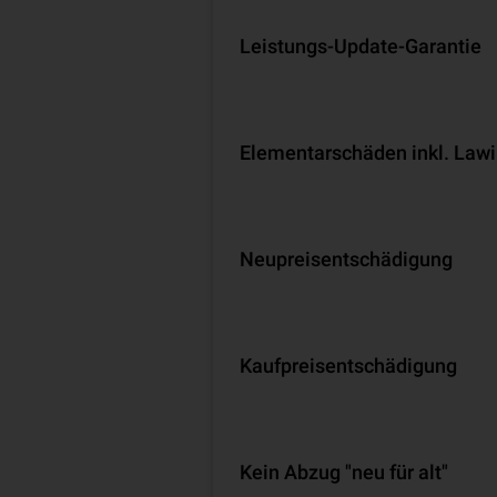
Leistungs-Update-Garantie
Ele­men­tar­schä­den inkl. Law
Neu­preis­ent­schä­di­gung
Kaufpreisentschädigung
Kein Abzug "neu für alt"