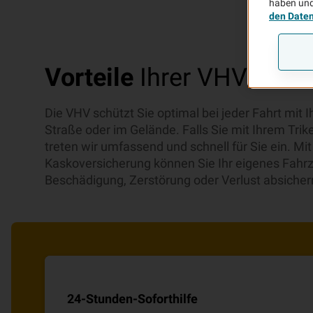
haben und
den Date
Vorteile
Ihrer VHV Trike
Die VHV schützt Sie optimal bei jeder Fahrt mit I
Straße oder im Gelände. Falls Sie mit Ihrem Tri
treten wir umfassend und schnell für Sie ein. Mit
Kaskoversicherung können Sie Ihr eigenes Fahr
Beschädigung, Zerstörung oder Verlust absicher
24-Stunden-Soforthilfe