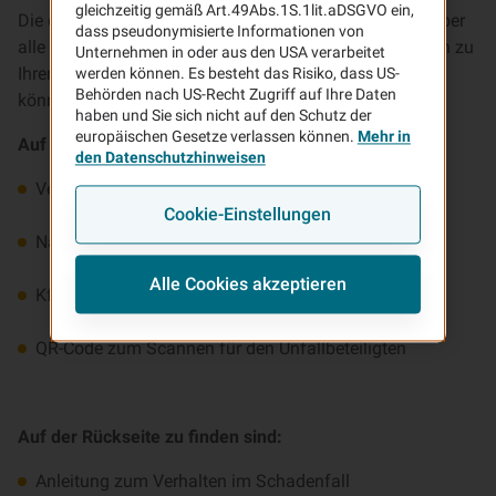
gleichzeitig gemäß Art.49Abs.1S.1lit.aDSGVO ein,
Die digitale Schadenkarte bietet Ihnen eine Übersicht über
dass pseudonymisierte Informationen von
alle wichtigen Kontakte der VHV und gibt Informationen zu
Unternehmen in oder aus den USA verarbeitet
Ihrem VHV KFZ-Vertrag. Auf die digitale Schadenkarte
werden können. Es besteht das Risiko, dass US-
Behörden nach US-Recht Zugriff auf Ihre Daten
können Sie offline und jederzeit zugreifen.
haben und Sie sich nicht auf den Schutz der
europäischen Gesetze verlassen können.
Mehr in
Auf der Vorderseite zu finden sind:
den Datenschutzhinweisen
Versicherungssscheinummer
Cookie-Einstellungen
Name des Versicherungsnehmers
Alle Cookies akzeptieren
Kfz-Kennzeichen
QR-Code zum Scannen für den Unfallbeteiligten
Auf der Rückseite zu finden sind:
Anleitung zum Verhalten im Schadenfall