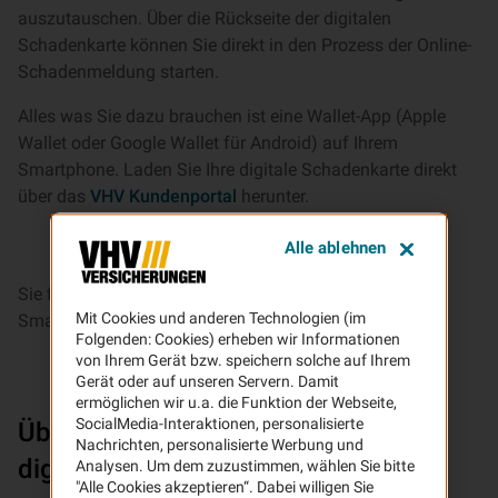
auszutauschen. Über die Rückseite der digitalen
Schadenkarte können Sie direkt in den Prozess der Online-
Schadenmeldung starten.
Alles was Sie dazu brauchen ist eine Wallet-App (Apple
Wallet oder Google Wallet für Android) auf Ihrem
Smartphone. Laden Sie Ihre digitale Schadenkarte direkt
über das
VHV Kundenportal
herunter.
Alle ablehnen
Sie finden das VHV Kundenportal auch als App für Ihr
Mit Cookies und anderen Technologien (im
Smartphone im
Google Play Store
oder
AppStore
.
Folgenden: Cookies) erheben wir Informationen
von Ihrem Gerät bzw. speichern solche auf Ihrem
Gerät oder auf unseren Servern. Damit
ermöglichen wir u.a. die Funktion der Webseite,
SocialMedia-Interaktionen, personalisierte
Über welche Inhalte verfügt die
Nachrichten, personalisierte Werbung und
digitale Schadenkarte?
Analysen. Um dem zuzustimmen, wählen Sie bitte
"Alle Cookies akzeptieren“. Dabei willigen Sie