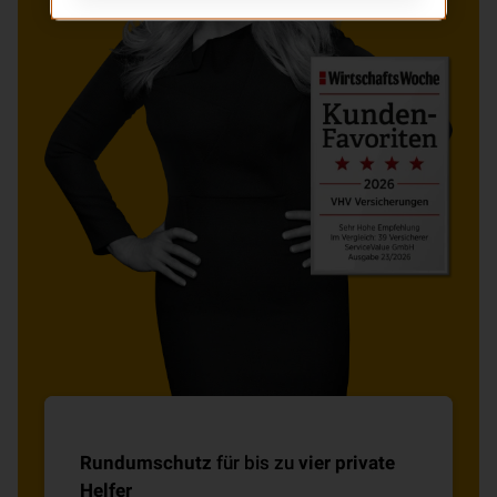
Rundumschutz
für bis zu
vier private
Helfer