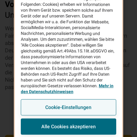
Vorteile
Ihrer VHV
Folgenden: Cookies) erheben wir Informationen
von Ihrem Gerät bzw. speichern solche auf Ihrem
Unfallversicherung für Bauhelfer
Gerät oder auf unseren Servern. Damit
ermöglichen wir u.a. die Funktion der Webseite,
Wer baut, freut sich über jede helfende Hand.
SocialMedia-Interaktionen, personalisierte
Nachrichten, personalisierte Werbung und
Fairerweise sollten Sie Ihre Freunde und Nachbarn
Analysen. Um dem zuzustimmen, wählen Sie bitte
absichern: Als einer der wenigen Versicherer in
"Alle Cookies akzeptieren“. Dabei willigen Sie
Deutschland versichern wir bis zu vier Bauhelfer in
gleichzeitig gemäß Art.49Abs.1S.1lit.aDSGVO ein,
dass pseudonymisierte Informationen von
der Unfallversicherung KLASSIK-GARANT.
Unternehmen in oder aus den USA verarbeitet
Versichert sind Invaliditätsleistungen, die genau auf
werden können. Es besteht das Risiko, dass US-
die Art der Unfälle zugeschnitten ist, die gerade
Behörden nach US-Recht Zugriff auf Ihre Daten
Nichtfachleuten auf dem Bau immer wieder
haben und Sie sich nicht auf den Schutz der
europäischen Gesetze verlassen können.
Mehr in
passieren.
den Datenschutzhinweisen
Cookie-Einstellungen
Alle Cookies akzeptieren