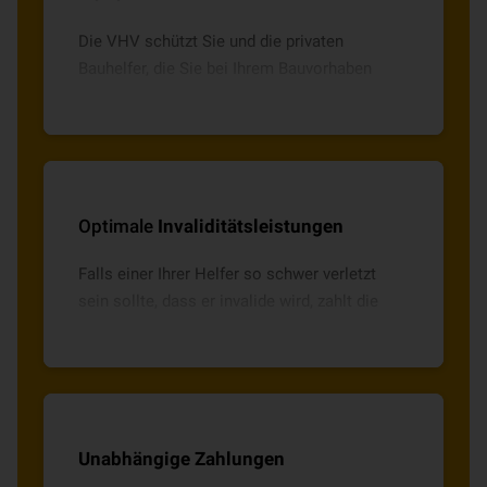
Die VHV schützt Sie und die privaten
Bauhelfer, die Sie bei Ihrem Bauvorhaben
unterstützen. So können Sie Ihr Projekt
schnell und sicher umsetzen.
Optimale
Invaliditätsleistungen
Falls einer Ihrer Helfer so schwer verletzt
sein sollte, dass er invalide wird, zahlt die
VHV.
Unabhängige Zahlungen