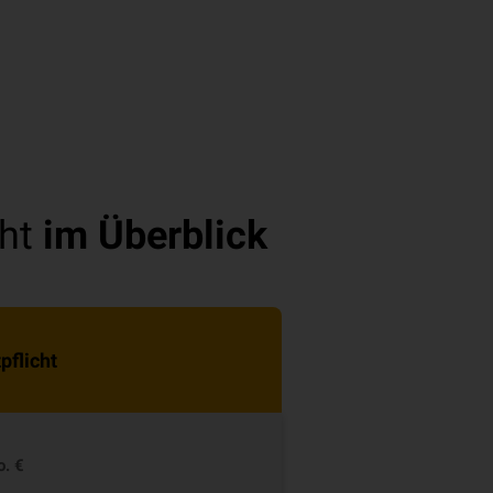
ht
im Überblick
pflicht
o. €