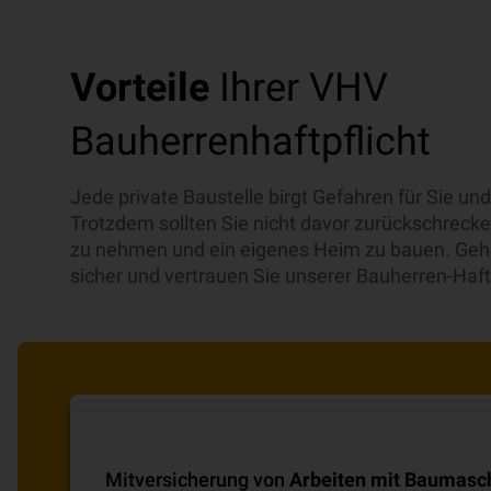
Vorteile
Ihrer VHV
Bauherrenhaftpflicht
Jede private Baustelle birgt Gefahren für Sie u
Trotzdem sollten Sie nicht davor zurückschrecken
zu nehmen und ein eigenes Heim zu bauen. Geh
sicher und vertrauen Sie unserer Bauherren-Haft
Optimaler Schutz
für Sie und Ihre Helfer
Schutz für Bauvorhaben
mit Bausummen unt
Mitversicherung von
Arbeiten mit Baumasc