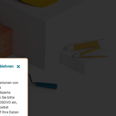
ablehnen
ationen von
t
isierte
Sie bitte
aDSGVO ein,
beitet
f Ihre Daten