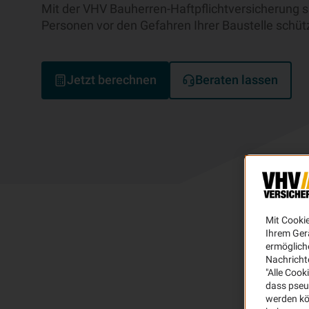
Mit der VHV Bauherren-Haftpflichtversicherung s
Personen vor den Gefahren Ihrer Baustelle schüt
Jetzt berechnen
Beraten lassen
Mit Cooki
Ihrem Ger
ermögliche
Nachricht
"Alle Cook
dass pseu
werden kö