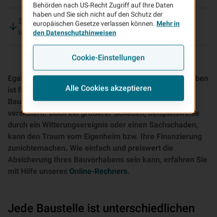
Behörden nach US-Recht Zugriff auf Ihre Daten
haben und Sie sich nicht auf den Schutz der
Schnell und unkompliziert: Gleich Prämie berechnen
europäischen Gesetze verlassen können.
Mehr in
und direkt abschließen!
den Datenschutzhinweisen
Cookie-Einstellungen
Egal ob Neubau, Umbau oder Anbau: Jedes Bauvorhaben
Alle Cookies akzeptieren
ist für sich genommen schon teuer genug. Viele
Bauherren verzichten daher darauf, die Bauphase zu
versichern. Doch ein größerer Schaden, beispielsweise
durch ein Witterungsereignis oder einen Sachschaden,
kann den Traum vom Eigenheim bzw. Ihre Finanzierung
zunichtemachen. Wie einfach und preiswert die
Absicherung Ihres Bauvorhabens sein kann, erfahren Sie
mit Hilfe unseres
Online-Rechners
.
Jede Baustelle ist unterschiedlichen