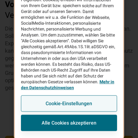
Vorteile
Ihrer VHV Feuerrohbau-
von Ihrem Gerät bzw. speichern solche auf Ihrem
Gerät oder auf unseren Servern. Damit
Versicherung
ermöglichen wir u.a. die Funktion der Webseite,
SocialMedia-Interaktionen, personalisierte
Die VHV schützt Ihr Eigenheim vom ersten Stein an.
Nachrichten, personalisierte Werbung und
Analysen. Um dem zuzustimmen, wählen Sie bitte
Sollten Schäden durch Brand, Blitzschlag oder
"Alle Cookies akzeptieren“. Dabei willigen Sie
Explosion entstehen, leisten wir. Darüber hinaus
gleichzeitig gemäß Art.49Abs.1S.1lit.aDSGVO ein,
kann in der Rohbauphase auch Versicherungsschutz
dass pseudonymisierte Informationen von
gegen die Gefahren Sturm/Hagel vereinbart
Unternehmen in oder aus den USA verarbeitet
werden können. Es besteht das Risiko, dass US-
werden. Mitversichert sind dabei auch alle auf dem
Behörden nach US-Recht Zugriff auf Ihre Daten
Grundstück gelagerten Baustoffe. So sind Sie
haben und Sie sich nicht auf den Schutz der
optimal abgesichert – bis die letzte Dachpfanne
europäischen Gesetze verlassen können.
Mehr in
gesetzt ist.
den Datenschutzhinweisen
Cookie-Einstellungen
Alle Cookies akzeptieren