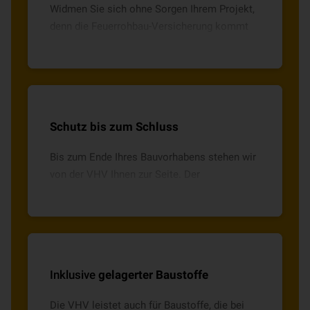
Widmen Sie sich ohne Sorgen Ihrem Projekt,
denn die Feuerrohbau-Versicherung kommt
für alle Schäden durch Brand, Blitzschlag,
Explosion oder Implosion auf.
Schutz bis zum Schluss
Bis zum Ende Ihres Bauvorhabens stehen wir
von der VHV Ihnen zur Seite. Der
Versicherungsschutz endet erst mit
kompletter Fertigstellung des Hauses.
Inklusive
gelagerter Baustoffe
Die VHV leistet auch für Baustoffe, die bei