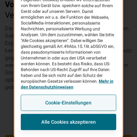
Vorteile
Ihrer VHV Feuerrohbau-
von Ihrem Gerät bzw. speichern solche auf Ihrem
Gerät oder auf unseren Servern. Damit
Versicherung
ermöglichen wir u.a. die Funktion der Webseite,
SocialMedia-Interaktionen, personalisierte
Die VHV schützt Ihr Eigenheim vom ersten Stein an.
Nachrichten, personalisierte Werbung und
Analysen. Um dem zuzustimmen, wählen Sie bitte
Sollten Schäden durch Brand, Blitzschlag oder
"Alle Cookies akzeptieren“. Dabei willigen Sie
Explosion entstehen, leisten wir. Darüber hinaus
gleichzeitig gemäß Art.49Abs.1S.1lit.aDSGVO ein,
kann in der Rohbauphase auch Versicherungsschutz
dass pseudonymisierte Informationen von
gegen die Gefahren Sturm/Hagel vereinbart
Unternehmen in oder aus den USA verarbeitet
werden können. Es besteht das Risiko, dass US-
werden. Mitversichert sind dabei auch alle auf dem
Behörden nach US-Recht Zugriff auf Ihre Daten
Grundstück gelagerten Baustoffe. So sind Sie
haben und Sie sich nicht auf den Schutz der
optimal abgesichert – bis die letzte Dachpfanne
europäischen Gesetze verlassen können.
Mehr in
gesetzt ist.
den Datenschutzhinweisen
Cookie-Einstellungen
Alle Cookies akzeptieren