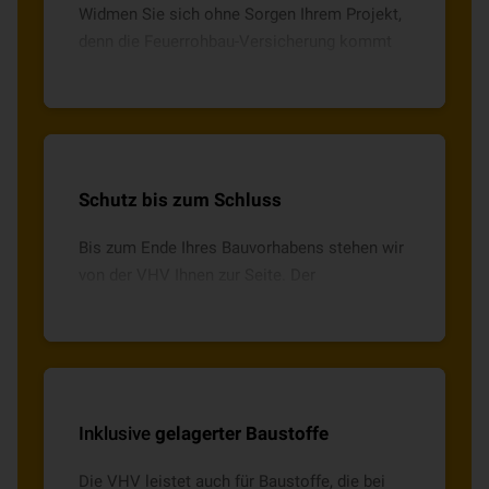
Widmen Sie sich ohne Sorgen Ihrem Projekt,
denn die Feuerrohbau-Versicherung kommt
für alle Schäden durch Brand, Blitzschlag,
Explosion oder Implosion auf.
Schutz bis zum Schluss
Bis zum Ende Ihres Bauvorhabens stehen wir
von der VHV Ihnen zur Seite. Der
Versicherungsschutz endet erst mit
kompletter Fertigstellung des Hauses.
Inklusive
gelagerter Baustoffe
Die VHV leistet auch für Baustoffe, die bei