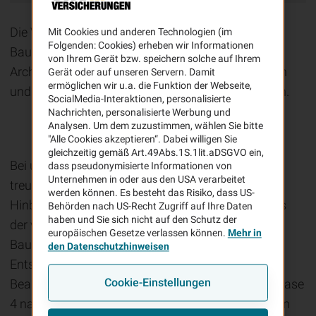
Die VHV hat einen Rahmenvertrag zur
Mit Cookies und anderen Technologien (im
Folgenden: Cookies) erheben wir Informationen
Bauleistungsversicherung mit den
von Ihrem Gerät bzw. speichern solche auf Ihrem
Architektenkammern geschlossen, um Architekten
Gerät oder auf unseren Servern. Damit
ermöglichen wir u.a. die Funktion der Webseite,
und Bauherren im Schadenfall besser abzusichern.
SocialMedia-Interaktionen, personalisierte
Nachrichten, personalisierte Werbung und
Analysen. Um dem zuzustimmen, wählen Sie bitte
Die Sachwalterhaftung
"Alle Cookies akzeptieren“. Dabei willigen Sie
gleichzeitig gemäß Art.49Abs.1S.1lit.aDSGVO ein,
Bei umfassender Beauftragung besteht die
dass pseudonymisierte Informationen von
Unternehmen in oder aus den USA verarbeitet
treuhänderische „Sachwalterhaftung“ auch im
werden können. Es besteht das Risiko, dass US-
Hinblick auf die richtige Beratung und den Hinweis
Behörden nach US-Recht Zugriff auf Ihre Daten
haben und Sie sich nicht auf den Schutz der
der vom Bauherren abzuschließenden
europäischen Gesetze verlassen können.
Mehr in
Bauversicherungen (vgl. BGH VII ZR 134/08,
den Datenschutzhinweisen
Entscheidung vom 23.07.2009). Eine umfassende
Cookie-Einstellungen
Beauftragung liegt vor, wenn über die Leistungsphase
4 nach § 33 HOAI (Honorarordnung für Architekten