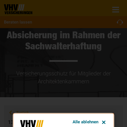
Beraten lassen
Absicherung im Rahmen der
Sachwalterhaftung
Versicherungsschutz für Mitglieder der
Architektenkammern
Zurück
13.12.2015
Alle ablehnen