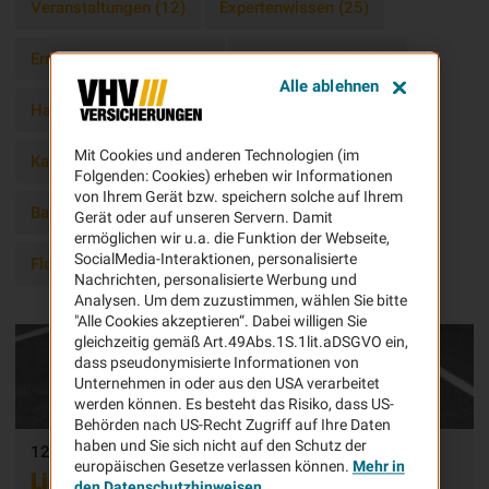
Veranstaltungen (12)
Expertenwissen (25)
Erneuerbare Energien (3)
Gebäude & Inhalt (8)
Alle ablehnen
Haftpflicht (19)
Bauleistung (9)
Mit Cookies und anderen Technologien (im
Kaution & Bürgschaft (18)
Schadenbeispiele (10)
Folgenden: Cookies) erheben wir Informationen
von Ihrem Gerät bzw. speichern solche auf Ihrem
Bauen und Technik (20)
Produkte (33)
KFZ (4)
Gerät oder auf unseren Servern. Damit
ermöglichen wir u.a. die Funktion der Webseite,
SocialMedia-Interaktionen, personalisierte
Flotte (8)
Cyber (13)
Bauexperten PLUS (2)
Nachrichten, personalisierte Werbung und
Analysen. Um dem zuzustimmen, wählen Sie bitte
"Alle Cookies akzeptieren“. Dabei willigen Sie
gleichzeitig gemäß Art.49Abs.1S.1lit.aDSGVO ein,
dass pseudonymisierte Informationen von
Unternehmen in oder aus den USA verarbeitet
werden können. Es besteht das Risiko, dass US-
Behörden nach US-Recht Zugriff auf Ihre Daten
haben und Sie sich nicht auf den Schutz der
12.07.2026
europäischen Gesetze verlassen können.
Mehr in
Liquidität in der Baubranche
den Datenschutzhinweisen