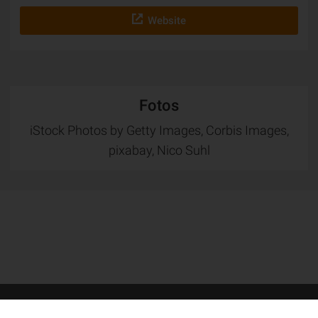
Website
Fotos
iStock Photos by Getty Images, Corbis Images,
pixabay, Nico Suhl
Seitenübersicht
Datenschutz
Impressum