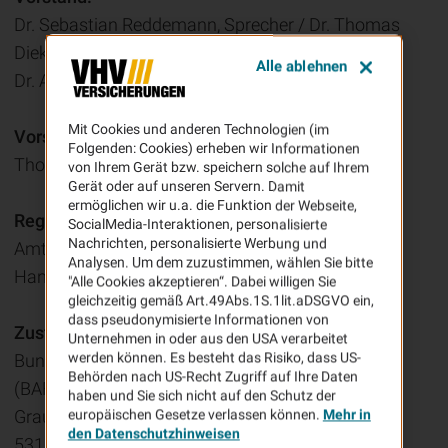
Dr. Sebastian Reddemann, Sprecher / Dr. Thomas
Diekmann / Sina Rintelmann /
Alle ablehnen
Dr. Angelo O. Rohlfs / Ulf Bretz
Mit Cookies und anderen Technologien (im
Vorsitzender des Aufsichtsrates:
Folgenden: Cookies) erheben wir Informationen
Thomas Voigt
von Ihrem Gerät bzw. speichern solche auf Ihrem
Gerät oder auf unseren Servern. Damit
ermöglichen wir u.a. die Funktion der Webseite,
Registergericht:
SocialMedia-Interaktionen, personalisierte
Nachrichten, personalisierte Werbung und
Amtsgericht Hannover
Analysen. Um dem zuzustimmen, wählen Sie bitte
Handelsregister: B 57331
"Alle Cookies akzeptieren“. Dabei willigen Sie
gleichzeitig gemäß Art.49Abs.1S.1lit.aDSGVO ein,
dass pseudonymisierte Informationen von
Zuständige Aufsichtsbehörde:
Unternehmen in oder aus den USA verarbeitet
werden können. Es besteht das Risiko, dass US-
Bundesanstalt für Finanzdienstleistungsaufsicht
Behörden nach US-Recht Zugriff auf Ihre Daten
(BAFin)
haben und Sie sich nicht auf den Schutz der
Graurheindorfer Straße 108
europäischen Gesetze verlassen können.
Mehr in
den Datenschutzhinweisen
53117 Bonn