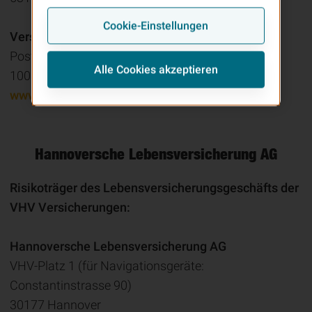
Cookie-Einstellungen
Versicherungsombudsmann e.V.
Postfach 080632
Alle Cookies akzeptieren
10006 Berlin
www.versicherungsombudsmann.de
Hannoversche Lebens­ver­si­che­rung AG
Risikoträger des Lebensversicherungsgeschäfts der
VHV Versicherungen:
Hannoversche Lebensversicherung AG
VHV-Platz 1 (für Navigationsgeräte:
Constantinstrasse 90)
30177 Hannover