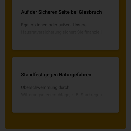
Auf der Sicheren Seite bei
Glasbruch
Egal ob innen oder außen: Unsere
Hausratversicherung sichert Sie finanziell
gegen Glasbruch ab.
Standfest gegen
Naturgefahren
Überschwemmung durch
Witterungsniederschläge, z. B. Starkregen,
erleben wir immer häufiger. Bei uns können
Sie Ihren Elementarschutz mit den Tarifen
ELEMENTAR 1 und ELEMENTAR 2 passend
zur Risikolage wählen und sich so gegen