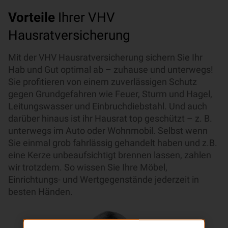
Vorteile
Ihrer VHV
Hausratversicherung
Mit der VHV Hausratversicherung sichern Sie Ihr
Hab und Gut optimal ab – zuhause und unterwegs!
Sie profitieren von einem zuverlässigen Schutz
gegen Grundgefahren wie Feuer, Sturm und Hagel,
Leitungswasser und Einbruchdiebstahl. Und auch
darüber hinaus ist ihr Hausrat top geschützt – z. B.
unterwegs im Auto oder Wohnmobil. Selbst wenn
Sie einmal grob fahrlässig gehandelt haben und z.B.
eine Kerze unbeaufsichtigt brennen lassen, zahlen
wir trotzdem. So wissen Sie Ihre Möbel,
Einrichtungs- und Wertgegenstände jederzeit in
besten Händen.