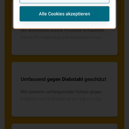
Alle Cookies akzeptieren
Immer der
aktuellste Schutz
Wir entwickeln unsere Produkte fortlaufend.
Damit Sie langfristig und automatisch von
Updates profitieren, beinhaltet unsere
Hausratversicherung eine Leistungs-Update-
Garantie.
Umfassend
gegen Diebstahl
geschützt
Mit unserem umfangreichen Schutz gegen
Einbruch und Diebstahl ist Ihr Hab und Gut
auch versichert, wenn es sich nicht am
Versicherungsort befindet!