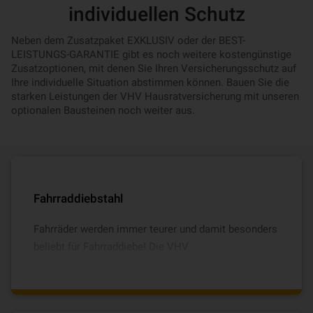
individuellen Schutz
Neben dem Zusatzpaket EXKLUSIV oder der BEST-
LEISTUNGS-GARANTIE gibt es noch weitere kostengünstige
Zusatzoptionen, mit denen Sie Ihren Versicherungsschutz auf
Ihre individuelle Situation abstimmen können. Bauen Sie die
starken Leistungen der VHV Hausratversicherung mit unseren
optionalen Bausteinen noch weiter aus.
Fahrraddiebstahl
Fahrräder werden immer teurer und damit besonders
beliebt für Fahrraddiebe! Die VHV
Hausratversicherung bietet für nur 14,99 € im Jahr
optimalen Diebstahlschutz für Ihre Fahrräder, nicht-
versicherungspflichtige E-Bikes und Pedelecs,