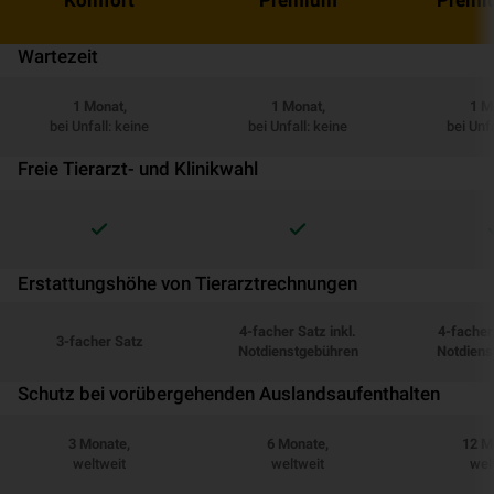
Wartezeit
1 Monat,
1 Monat,
1 M
bei Unfall: keine
bei Unfall: keine
bei Unfa
Freie Tierarzt- und Klinikwahl
Erstattungshöhe von Tierarztrechnungen
4-facher Satz inkl.
4-facher 
3-facher Satz
Notdienstgebühren
Notdiens
Schutz bei vorübergehenden Auslandsaufenthalten
3 Monate,
6 Monate,
12 M
weltweit
weltweit
wel