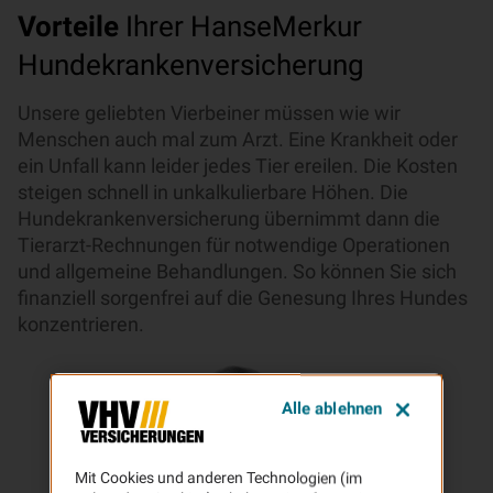
Vorteile
Ihrer HanseMerkur
Hundekrankenversicherung
Unsere geliebten Vierbeiner müssen wie wir
Menschen auch mal zum Arzt. Eine Krankheit oder
ein Unfall kann leider jedes Tier ereilen. Die Kosten
steigen schnell in unkalkulierbare Höhen. Die
Hundekrankenversicherung übernimmt dann die
Tierarzt-Rechnungen für notwendige Operationen
und allgemeine Behandlungen. So können Sie sich
finanziell sorgenfrei auf die Genesung Ihres Hundes
konzentrieren.
Alle ablehnen
Mit Cookies und anderen Technologien (im