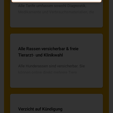
Alle Tarife umfassen sowohl Diagnostik,
Medikamente und Verbrauchsmaterialien, die
Kostenübernahme bei notwendigen
Operationen inkl. Vor- und Nachbehandlung
ohne zeitliche Begrenzung sowie die
Unterbringung in der Tierklinik.
Alle Rassen versicherbar & freie
Tierarzt- und Klinikwahl
Alle Hunderassen sind versicherbar. Sie
können online direkt mehrere Tiere
versichern und erhalten eine freie Tierarzt-
und Klinikwahl mit direkter Abrechnung.
Verzicht auf Kündigung