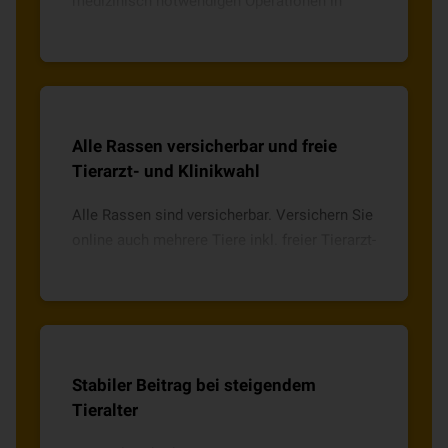
medizinisch notwendigen Operationen in
Vollnarkose oder mit örtlicher Betäubung
inkl. notwendiger Medikamente.
Alle Rassen versicherbar und freie
Tierarzt- und Klinikwahl
Alle Rassen sind versicherbar. Versichern Sie
online auch mehrere Tiere inkl. freier Tierarzt-
und Klinikwahl mit direkter Abrechnung.
Stabiler Beitrag bei steigendem
Tieralter