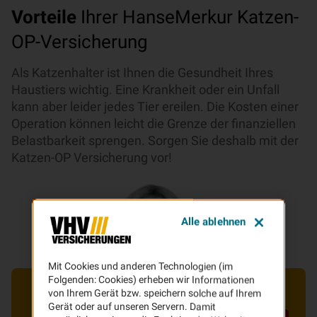
Vorteile
Ihrer HanseMerkur Katzen-
OP-Versicherung
Als Katzenhalter ist Ihnen die Gesundheit Ihres
Haustiers wichtig. Eine Krankheit oder ein Unfall
kann aber leider jedes Tier ereilen. Die Kosten einer
Operation können leicht die Grenze der finanziellen
Belastbarkeit sprengen. Sorgen Sie deshalb mit der
Katzen-OP Versicherung vor!
Alle ablehnen
Mit Cookies und anderen Technologien (im
Folgenden: Cookies) erheben wir Informationen
von Ihrem Gerät bzw. speichern solche auf Ihrem
Gerät oder auf unseren Servern. Damit