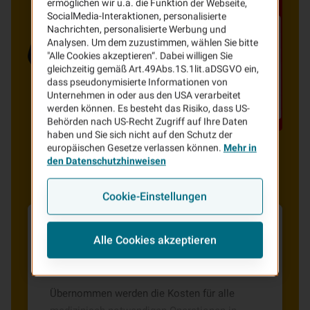
ermöglichen wir u.a. die Funktion der Webseite,
SocialMedia-Interaktionen, personalisierte
Nachrichten, personalisierte Werbung und
Analysen. Um dem zuzustimmen, wählen Sie bitte
"Alle Cookies akzeptieren“. Dabei willigen Sie
gleichzeitig gemäß Art.49Abs.1S.1lit.aDSGVO ein,
dass pseudonymisierte Informationen von
Unternehmen in oder aus den USA verarbeitet
werden können. Es besteht das Risiko, dass US-
Behörden nach US-Recht Zugriff auf Ihre Daten
haben und Sie sich nicht auf den Schutz der
europäischen Gesetze verlassen können.
Mehr in
den Datenschutzhinweisen
Cookie-Einstellungen
Alle Cookies akzeptieren
Übernahme der Kosten für medizinisch
notwendige Operationen
Übernommen werden die Kosten für alle