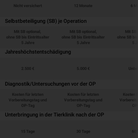
Nicht versichert
12 Monate
6 M
Selbstbeteiligung (SB) je Operation
Mit SB optional,
Mit SB optional,
Mit SB 
ohne SB bis Eintrittsalter
ohne SB bis Eintrittsalter
ohne SB bis 
5 Jahre
5 Jahre
5 J
Jahreshöchstentschädigung
2.500 €
5.000 €
Unbe
Diagnostik/Untersuchungen vor der OP
Kosten für letzten
Kosten für letzten
Kosten f
Vorbereitungstag und
Vorbereitungstag und
Vorbereit
OP-Tag
OP-Tag
OP
Unterbringung in der Tierklinik nach der OP
15 Tage
30 Tage
60 