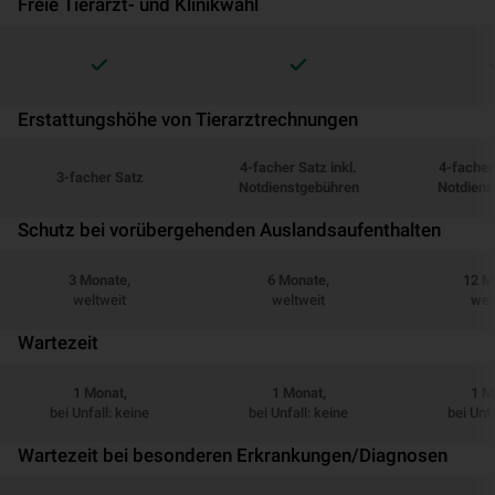
Freie Tierarzt- und Klinikwahl
Erstattungshöhe von Tierarztrechnungen
4-facher Satz inkl.
4-facher 
3-facher Satz
Notdienstgebühren
Notdiens
Schutz bei vorübergehenden Auslandsaufenthalten
3 Monate,
6 Monate,
12 M
weltweit
weltweit
wel
Wartezeit
1 Monat,
1 Monat,
1 M
bei Unfall: keine
bei Unfall: keine
bei Unfa
Wartezeit bei besonderen Erkrankungen/Diagnosen