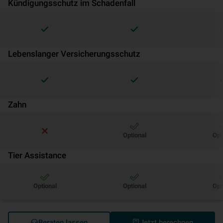
Kündigungsschutz im Schadenfall
Lebenslanger Versicherungsschutz
Zahn
Optional
Opt
Tier Assistance
Optional
Optional
Opt
Beraten lassen
Jetzt berechnen