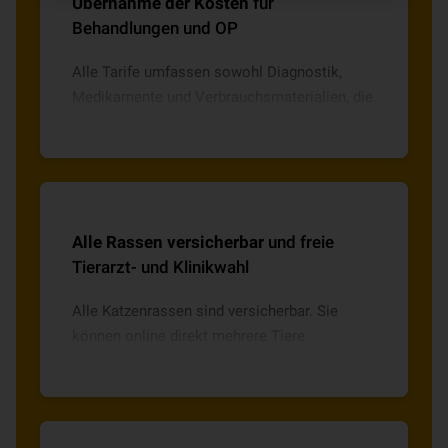
Übernahme der Kosten
für
Behandlungen und OP
Alle Tarife umfassen sowohl Diagnostik,
Medikamente und Verbrauchsmaterialien, die
Kostenübernahme bei notwendigen
Operationen inkl. Vor- und Nachbehandlung
ohne zeitliche Begrenzung sowie die
Unterbringung in der Tierklinik.
Alle Rassen versicherbar
und freie
Tierarzt- und Klinikwahl
Alle Katzenrassen sind versicherbar. Sie
können online direkt mehrere Tiere
versichern und erhalten eine freie Tierarzt-
und Klinikwahl mit direkter Abrechnung.