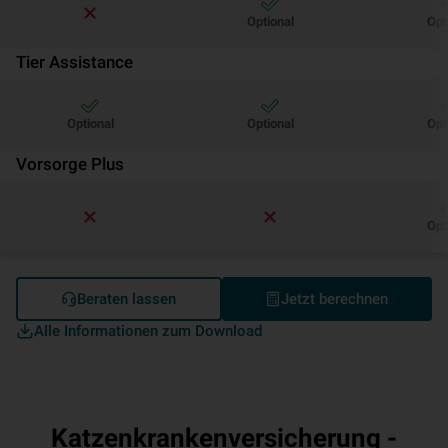
Optional
Opt
Tier Assistance
Optional
Optional
Opt
Vorsorge Plus
Opt
Beraten lassen
Jetzt berechnen
Alle Informationen zum Download
Katzenkrankenversicherung -