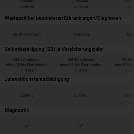
3 Monate,
6 Monate,
12 M
weltweit
weltweit
wel
Wartezeit bei besonderen Erkrankungen/Diagnosen
Nicht versichert
12 Monate
6 M
Selbstbeteiligung (SB) je Versicherungsjahr
Mit SB optional,
Mit SB optional,
Mit SB 
ohne SB bis Eintrittsalter
ohne SB bis Eintrittsalter
ohne SB bis 
5 Jahre
5 Jahre
5 J
Jahreshöchstentschädigung
2.500 €
5.000 €
Unbe
Diagnostik