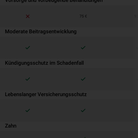
Vorsorge und vorbeugende Behandlungen
75 €
10
Moderate Beitragsentwicklung
Kündigungsschutz im Schadenfall
Lebenslanger Versicherungsschutz
Zahn