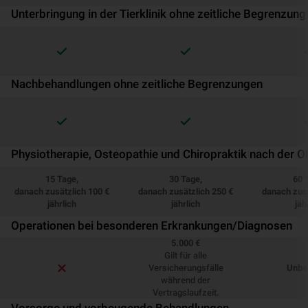
Unterbringung in der Tierklinik ohne zeitliche Begrenzung
Nachbehandlungen ohne zeitliche Begrenzungen
Physiotherapie, Osteopathie und Chiropraktik nach der O
15 Tage,
30 Tage,
60 
danach zusätzlich 100 €
danach zusätzlich 250 €
danach zusä
jährlich
jährlich
jäh
Operationen bei besonderen Erkrankungen/Diagnosen
5.000 €
Gilt für alle
Versicherungsfälle
Unbe
während der
Vertragslaufzeit.