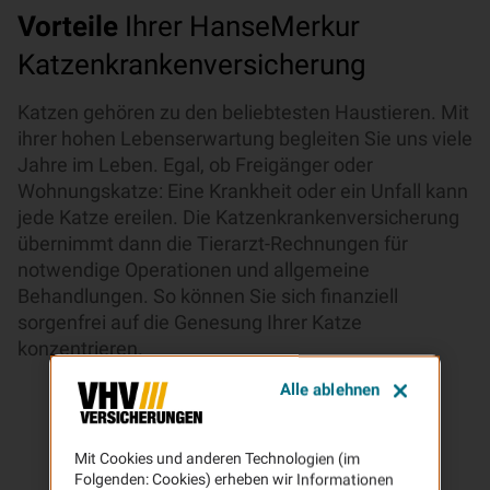
Vorteile
Ihrer HanseMerkur
Katzenkrankenversicherung
Katzen gehören zu den beliebtesten Haustieren. Mit
ihrer hohen Lebenserwartung begleiten Sie uns viele
Jahre im Leben. Egal, ob Freigänger oder
Wohnungskatze: Eine Krankheit oder ein Unfall kann
jede Katze ereilen. Die Katzenkrankenversicherung
übernimmt dann die Tierarzt-Rechnungen für
notwendige Operationen und allgemeine
Behandlungen. So können Sie sich finanziell
sorgenfrei auf die Genesung Ihrer Katze
konzentrieren.
Alle ablehnen
Mit Cookies und anderen Technologien (im
Folgenden: Cookies) erheben wir Informationen