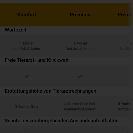
Komfort
Premium
Premi
Wartezeit
1 Monat
1 Monat
1 M
bei Unfall: keine
bei Unfall: keine
bei Unfa
Freie Tierarzt- und Klinikwahl
Erstattungshöhe von Tierarztrechnungen
4-facher Satz inkl.
4-facher 
3-facher Satz
Notdienstgebühren
Notdiens
Schutz bei vorübergehenden Auslandsaufenthalten