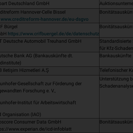
part Deutschland GmbH
Auktionsuntern
ditreform Hannover-Celle Bissel
Bonitätsauskün
G
www.creditreform-hannover.de/eu-dsgvo
F Bürgel
Bonitätsauskün
mbH
https://www.crifbuergel.de/de/datenschutz
T Deutsche Automobil Treuhand GmbH
Standardisierte
für Kfz-Schade
utsche Bank AG (Bankauskünfte dt.
Bankauskünfte
dinstitute)
 Iletişim Hizmetleri A.Ş
Telefonischer K
Unterstützung be
unhofer-Gesellschaft zur Förderung der
Schadenanalys
ewandten Forschung e. V.,
unhofer-Institut für Arbeitswirtschaft
 Organisation (IAO)
foscore Consumer Data GmbH
Bonitätsauskün
ps://www.experian.de/icd-infoblatt