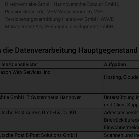
Direktvertriebs-GmbH, Hannoversche-Consult GmbH,
Pensionskasse der VHV-Versicherungen, VVH
Versicherungsvermittlung Hannover GmbH, WAVE
Management AG, VHV digital development GmbH.
en die Datenverarbeitung Hauptgegenstand 
llen/Dienstleister
Aufgaben
zon Web Services, Inc.
Hosting, Clou
chtle GmbH IT Systemhaus Hannover
Unterstützung i
und Client-Supp
utsche Post Adress GmbH & Co. KG
Adressrecherch
Briefrückläufer
Einwohnermeld
utsche Post E-Post Solutions GmbH
Scannen und In