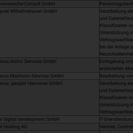
nnoversche-Consult GmbH
Pensionsgutach
jorel Wilhelmshaven GmbH
Verarbeitung el
und Datenerfass
Klassifizieren 
Unterstützung i
Vertragssachbea
bei der Anlage s
Neuschadenme
enus Archiv Services GmbH
Einlagerung und
archivierten Akt
enus Mailroom Services GmbH
Bearbeitung von
enus :people! Hannover GmbH
Verarbeitung el
und Datenerfass
Klassifizieren 
Unterstützung i
Vertragssachbe
V digital development GmbH
IT-Dienstleistun
V Holding AG
Vertrieb, Control