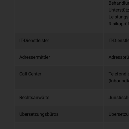
Behandlun
Unterstüt
Leistungs
Risikoprü
IT-Dienstleister
IT-Dienstl
Adressermittler
Adresspr
Call-Center
Telefondi
(Inboundt
Rechtsanwälte
Juristisc
Übersetzungsbüros
Übersetz