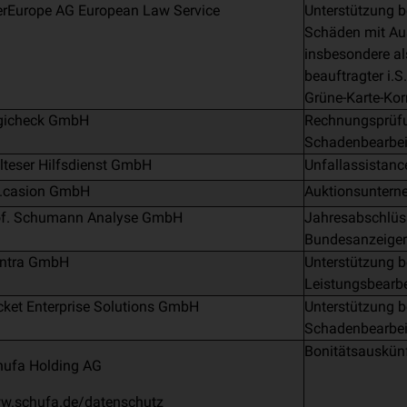
erEurope AG European Law Service
Unterstützung b
Schäden mit Au
insbesondere al
beauftragter i.S
Grüne-Karte-Ko
gicheck GmbH
Rechnungsprüfun
Schadenbearbe
teser Hilfsdienst GmbH
Unfallassistanc
t.casion GmbH
Auktionsuntern
of. Schumann Analyse GmbH
Jahresabschlüs
Bundesanzeiger
Intra GmbH
Unterstützung b
Leistungsbearb
ket Enterprise Solutions GmbH
Unterstützung b
Schadenbearbe
Bonitätsauskün
hufa Holding AG
w.schufa.de/datenschutz