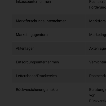
Inkassounternehmen
Realisier
Forderun
Marktforschungsunternehmen
Marktfor
Marketingagenturen
Marketing
Aktenlager
Aktenlage
Entsorgungsunternehmen
Vernichtu
Lettershops/Druckereien
Postsend
Rückversicherungsmakler
Beratung 
von
Rückversi