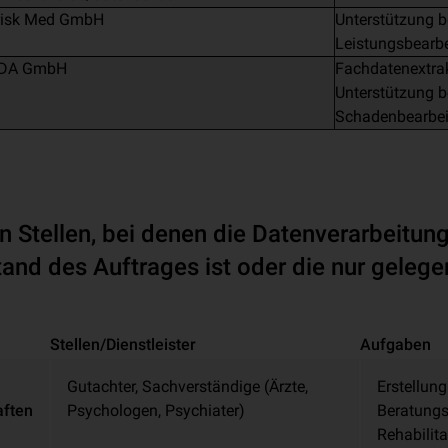
risk Med GmbH
Unterstützung b
Leistungsbearb
DA GmbH
Fachdatenextra
Unterstützung b
Schadenbearbe
n Stellen, bei denen die Datenverarbeitung
nd des Auftrages ist oder die nur gelegen
Stellen/Dienstleister
Aufgaben
Gutachter, Sachverständige (Ärzte,
Erstellun
aften
Psychologen, Psychiater)
Beratungs
Rehabili