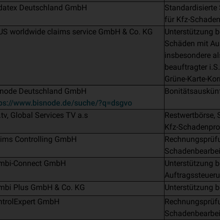
datex Deutschland GmbH
Standardisierte
für Kfz-Schade
US worldwide claims service GmbH & Co. KG
Unterstützung b
Schäden mit Au
insbesondere al
beauftragter i.S
Grüne-Karte-Ko
snode Deutschland GmbH
Bonitätsauskün
tps://www.bisnode.de/suche/?q=dsgvo
.tv, Global Services TV a.s
Restwertbörse, 
Kfz-Schadenpro
aims Controlling GmbH
Rechnungsprüfun
Schadenbearbe
mbi-Connect GmbH
Unterstützung b
Auftragssteuer
mbi Plus GmbH & Co. KG
Unterstützung b
ntrolExpert GmbH
Rechnungsprüfun
Schadenbearbe