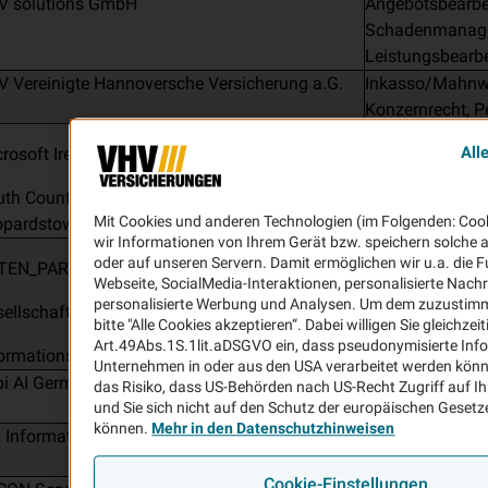
V solutions GmbH
Angebotsbearbe
Schadenmanag
Leistungsbearb
 Vereinigte Hannoversche Versicherung a.G.
Inkasso/Mahnwe
Konzernrecht, P
Hosting, Clou
All
rosoft Ireland Operations Ltd.,
th County Business Park, One Microsoft Place,
Mit Cookies und anderen Technologien (im Folgenden: Coo
opardstown D18P521, Ireland
wir Informationen von Ihrem Gerät bzw. speichern solche 
Druck von Dok
oder auf unseren Servern. Damit ermöglichen wir u.a. die F
TEN_PARTNER
Webseite, SocialMedia-Interaktionen, personalisierte Nachr
personalisierte Werbung und Analysen. Um dem zuzustimm
ellschaft für Direktmarketing und
bitte "Alle Cookies akzeptieren“. Dabei willigen Sie gleichze
Art.49Abs.1S.1lit.aDSGVO ein, dass pseudonymisierte Inf
formations-Technologie mbH
Unternehmen in oder aus den USA verarbeitet werden könn
bi AI Germany GmbH
Erstellung von i
das Risiko, dass US-Behörden nach US-Recht Zugriff auf I
für mobile Endg
und Sie sich nicht auf den Schutz der europäischen Gesetz
können.
Mehr in den Datenschutzhinweisen
 Information Products AG
Automatisierung
Dokumentenver
Cookie-Einstellungen