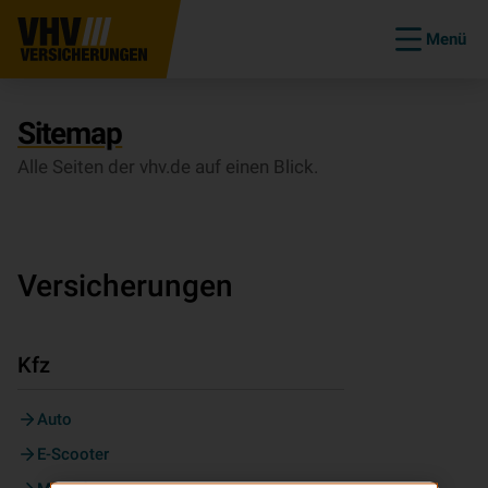
Menü
Sitemap
Alle Seiten der vhv.de auf einen Blick.
Versicherungen
Kfz
Auto
E-Scooter