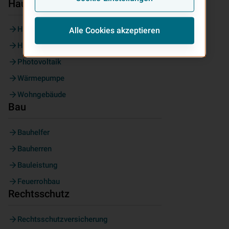
Haus & Wohnen
Haus & Grundbesitz
Alle Cookies akzeptieren
Hausrat
Photovoltaik
Wärmepumpe
Wohngebäude
Bau
Bauhelfer
Bauherren
Bauleistung
Feuerrohbau
Rechtsschutz
Rechtsschutzversicherung