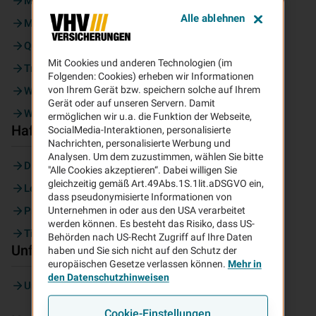
Moped
Alle ablehnen
Motorrad
Quad
Mit Cookies und anderen Technologien (im
Trike
Folgenden: Cookies) erheben wir Informationen
von Ihrem Gerät bzw. speichern solche auf Ihrem
Wohnmobil
Gerät oder auf unseren Servern. Damit
Wohnwagen
ermöglichen wir u.a. die Funktion der Webseite,
Haftpflicht
SocialMedia-Interaktionen, personalisierte
Nachrichten, personalisierte Werbung und
Analysen. Um dem zuzustimmen, wählen Sie bitte
Diensthaftpflicht
"Alle Cookies akzeptieren“. Dabei willigen Sie
gleichzeitig gemäß Art.49Abs.1S.1lit.aDSGVO ein,
Lehrer
dass pseudonymisierte Informationen von
Privathaftpflicht
Unternehmen in oder aus den USA verarbeitet
werden können. Es besteht das Risiko, dass US-
Tierhalter
Behörden nach US-Recht Zugriff auf Ihre Daten
Unfall
haben und Sie sich nicht auf den Schutz der
europäischen Gesetze verlassen können.
Mehr in
den Datenschutzhinweisen
Unfallversicherung
Cookie-Einstellungen